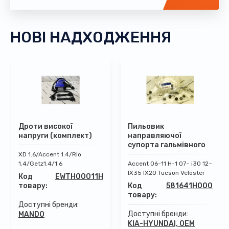
НОВІ НАДХОДЖЕННЯ
Дроти високої
Пильовик
напруги (комплект)
направляючої
супорта гальмівного
XD 1.6/Accent 1.4/Rio
1.4/Getz1.4/1.6
Accent 06-11 H-1 07~ i30 12~
IX35 IX20 Tucson Veloster
Код
EWTH00011H
товару:
Код
581641H000
товару:
Доступні бренди:
Доступні бренди:
MANDO
KIA-HYUNDAI, OEM