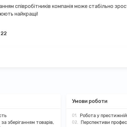
нням співробітників компанія може стабільно зрос
цюють найкращі!
 22
Умови роботи
сть
Робота у престижній,
 за зберіганням товарів,
Перспективи профес