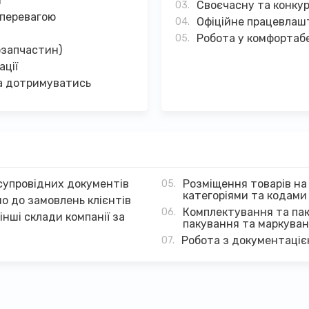
м
Своєчасну та конку
 перевагою
Офіційне працевлаш
Робота у комфортабе
озапчастин)
ації
а дотримуватись
супровідних документів
Розміщення товарів на
категоріями та кодами
о до замовлень клієнтів
Комплектування та па
інші склади компанії за
пакування та маркува
Робота з документаці