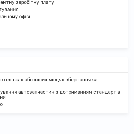
рентну заробітну плату
тування
льному офісі
 стелажах або інших місцях зберігання за
кування автозапчастин з дотриманням стандартів
ння
єю