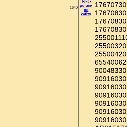
Поиск
17670730
детали
1640
по
17670830
сайту
17670830
17670830
25500111
25500320
25500420
65540062
90048330
90916030
90916030
90916030
90916030
90916030
90916030