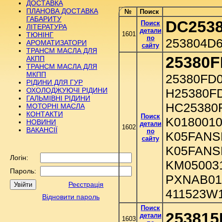
ДОСТАВКА
ПЛАНОВА ДОСТАВКА
№
Поиск
ГАБАРИТУ
DC253
Поиск
ЛІТЕРАТУРА
детали
1601
ТЮНІНГ
по
253804D6
АРОМАТИЗАТОРИ
сайту
ТРАНСМ МАСЛА ДЛЯ
25380F
АКПП
ТРАНСМ МАСЛА ДЛЯ
МКПП
25380FD0
РІДИНИ ДЛЯ ГУР
ОХОЛОДЖУЮЧІ РІДИНИ
H25380FD
ГАЛЬМІВНІ РІДИНИ
HC25380
МОТОРНІ МАСЛА
КОНТАКТИ
Поиск
K0180010
НОВИНИ
детали
1602
ВАКАНСІЇ
по
K05FANS
сайту
K05FANS
Логін:
KM050031
Пароль:
PXNAB01
Реєстрація
411523W
Відновити пароль
Поиск
253815
детали
1603