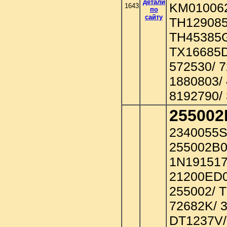
детали
KM010062
1643
по
сайту
TH129085
TH45385G
TX16685D
572530/ 7
1880803/ 
8192790/
255002
2340055S
255002B0
1N191517
21200ED0
255002/ 
72682K/ 
DT1237V/