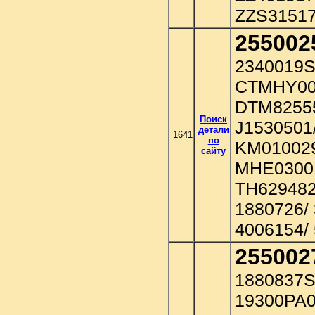
ZZS31517
255002
2340019S
CTMHY00
DTM82555
Поиск
J1530501
детали
1641
по
KM01002
сайту
MHE03001
TH629482
1880726/ 
4006154/
255002
1880837S
19300PA0