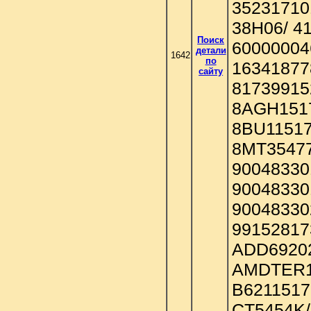
35231710
38H06/ 4
Поиск
60000004
детали
1642
по
16341877
сайту
81739915
8AGH1517
8BU11517
8MT35477
90048330
90048330
90048330
99152817
ADD69202
AMDTER19
B6211517
CT5454K/