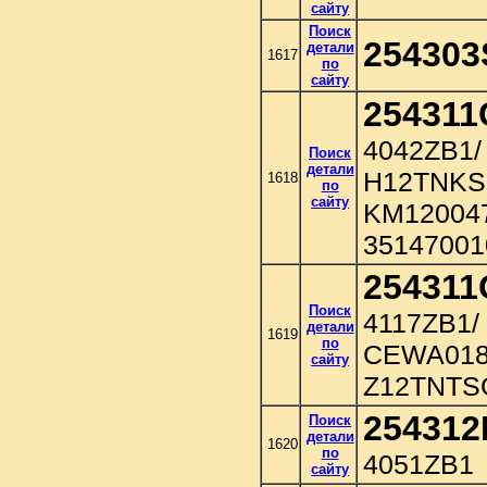
сайту
Поиск
254303
детали
1617
по
сайту
254311
4042ZB1/
Поиск
детали
H12TNKS
1618
по
сайту
KM120047
35147001
254311
Поиск
4117ZB1/
детали
1619
по
CEWA018
сайту
Z12TNTSG
254312
Поиск
детали
1620
по
4051ZB1
сайту