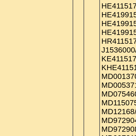
HE411517
HE419915
HE419915
HE419915
HR411517
J1536000
KE411517
KHE41151
MD001370
MD005371
MD075460
MD115075
MD12168/
MD972904
MD972908