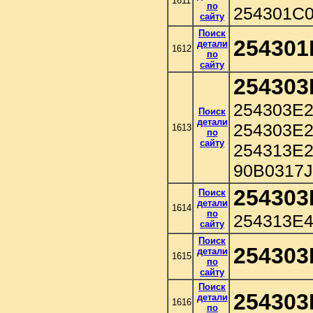
1611
по
254301C
сайту
Поиск
254301
детали
1612
по
сайту
254303
254303E2
Поиск
детали
254303E
1613
по
сайту
254313E2
90B0317
254303
Поиск
детали
1614
по
254313E4
сайту
Поиск
254303
детали
1615
по
сайту
Поиск
254303
детали
1616
по