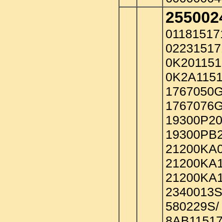
255002
01181517
02231517
0K201151
0K2A1151
1767050G
1767076G
19300P20
19300PB2
21200KA0
21200KA1
21200KA1
2340013S
580229S/
8AB11517