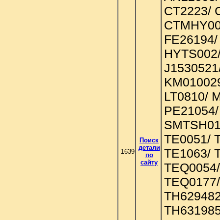
CT2223/ 
CTMHY00
FE26194/
HYTS002/
J1530521
KM010029
LT0810/ 
PE21054/
SMTSH017
TE0051/ 
Поиск
детали
TE1063/ 
1639
по
сайту
TEQ0054/
TEQ0177/
TH629482
TH631985