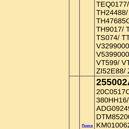
TEQ0177/
TH24488/
TH47685G
TH9017/ 
TS074/ T
V3299000
V5399000
VT599/ V
ZI52E88/
255002
20C0517O
380HH16/
ADG09249
DTM85200
KM010062
Поиск