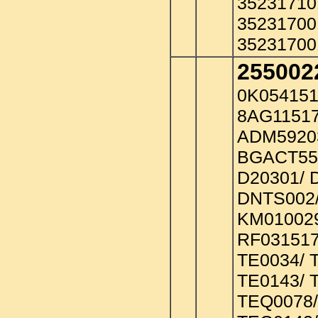
35231710
35231700
35231700
255002
0K054151
8AG11517
ADM59203
BGACT553
D20301/ 
DNTS002/
KM010029
RF031517
TE0034/ 
TE0143/ 
TEQ0078/