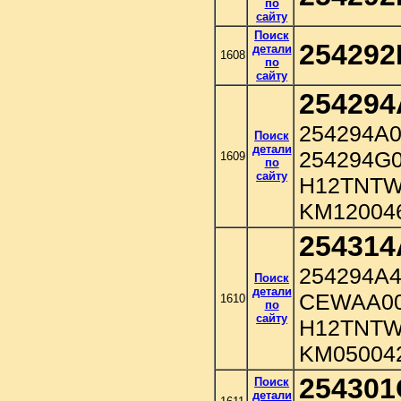
по
сайту
Поиск
254292
детали
1608
по
сайту
254294
254294A0
Поиск
детали
254294G0
1609
по
сайту
H12TNTW
KM120046
254314
254294A4
Поиск
детали
CEWAA00
1610
по
сайту
H12TNTW
KM050042
254301
Поиск
детали