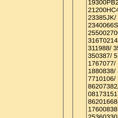
19300PB2
21200HC4
23385JK/
2340066S
25500270
316T0214
311988/ 3
350387/ 5
1767077/ 
1880838/ 
7710106/
86207382
08173151
86201668
17600838
25360330