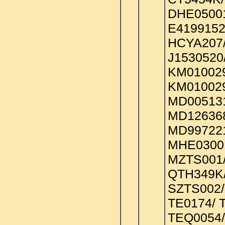
DHE05001
E4199152
HCYA207/
J1530520
KM010029
KM010029
MD005131
MD126368
MD997221
MHE03001
MZTS001/
QTH349K
SZTS002/
TE0174/ 
TEQ0054/