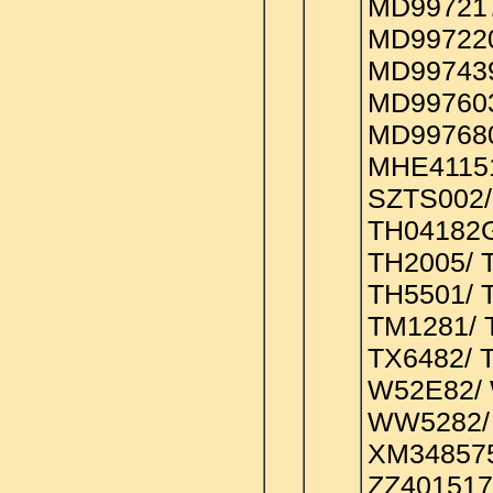
MD997217
MD997220
MD997439
MD997603
MD997680
MHE41151
SZTS002/
TH04182G
TH2005/ 
TH5501/ 
TM1281/ 
TX6482/ 
W52E82/
WW5282/
XM348575
ZZ401517