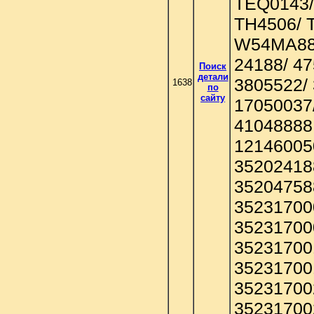
TEQ0143/
TH4506/ 
W54MA88
24188/ 47
Поиск
детали
3805522/
1638
по
сайту
17050037
41048888
12146005
35202418
35204758
35231700
35231700
35231700
35231700
35231700
35231700