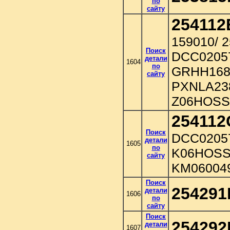
по
сайту
254112
159010/ 
Поиск
DCC0205
детали
1604
по
GRHH168
сайту
PXNLA23
Z06HOSS
254112
Поиск
DCC0205
детали
1605
по
K06HOSS
сайту
KM06004
Поиск
254291
детали
1606
по
сайту
Поиск
254292
детали
1607