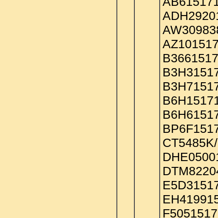
AB615171
ADH29201
AW309838
AZ101517
B3661517
B3H31517
B3H71517
B6H15171
B6H61517
BP6F1517
CT5485K/
DHE05001
DTM82204
E5D31517
EH419915
F5051517