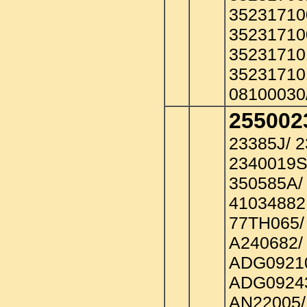
35231710
35231710
35231710
35231710
08100030
255002
23385J/ 
2340019S
350585A/
41034882
77TH065/
A240682/
ADG09210
ADG0924
AN22005/