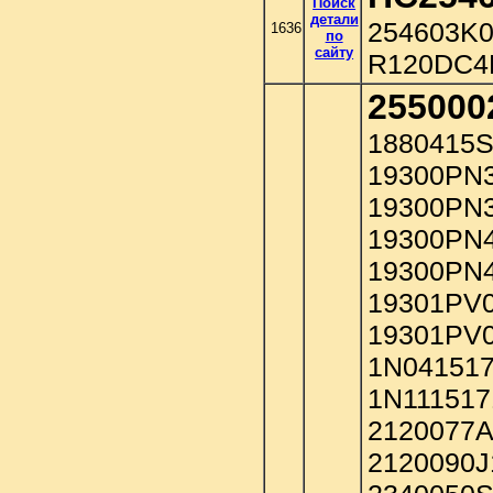
Поиск
детали
254603K0
1636
по
сайту
R120DC4
255000
1880415S
19300PN3
19300PN3
19300PN4
19300PN4
19301PV0
19301PV0
1N041517
1N111517
2120077A
2120090J