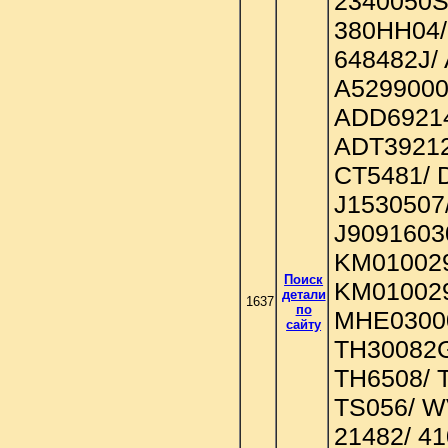
2340050S
380HH04/
648482J/
A5299000
ADD69214
ADT39212
CT5481/ 
J1530507
J9091603
KM010029
Поиск
KM010029
детали
1637
по
MHE03000
сайту
TH30082G
TH6508/ 
TS056/ W
21482/ 41