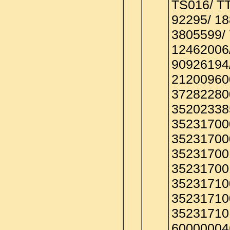
TS016/ T
92295/ 18
3805599/
12462006
90926194
21200960
37282280
35202338
35231700
35231700
35231700
35231700
35231710
35231710
35231710
60000004