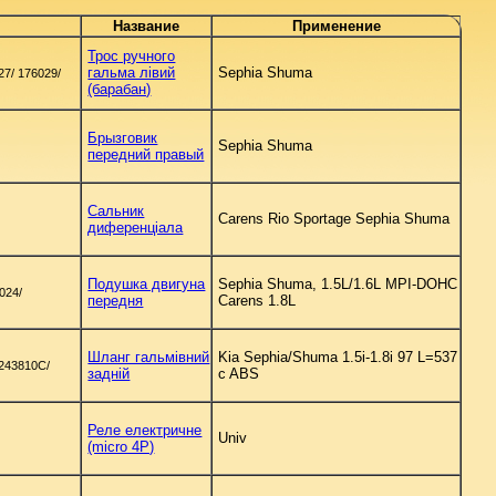
Название
Применение
Трос ручного
гальма лівий
Sephia Shuma
7/ 176029/
(барабан)
Брызговик
Sephia Shuma
передний правый
Сальник
Carens Rio Sportage Sephia Shuma
диференціала
Подушка двигуна
Sephia Shuma, 1.5L/1.6L MPI-DOHC
024/
передня
Carens 1.8L
Шланг гальмівний
Kia Sephia/Shuma 1.5i-1.8i 97 L=537
A243810C/
задній
c ABS
Реле електричне
Univ
(micro 4P)