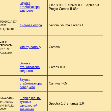
Втулка
Clarus 98~ Carnival 00~ Sephia 93~
стабілізатора
Pregio Carens II 03~
заднього
 5202601ASX/
Кульова опора
Sephia Shuma Carens ll
I002/
/ SQBKK10/
2483/
ECF00060M/
Фільтр салону
Carnival II
KC6109/
P0325203/
Втулка
стабілізатора
Carens II 03~
заднього
Втулкa
стабилизатора
Carnival ~05
переднего
Шарнір рівних
K2N42540X/
кутових
4/ GA0165/
Spectra 1.6 Shuma2 1.6
швидкостей
A44/ MP162/
зовнішній
0060/