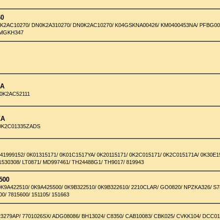
60
0K2AC10270/ DN0K2A310270/ DN0K2AC10270/ K04GSKNA00426/ KM0400453NA/ PFBG00
SMGKH347
1
1A
 0K2AC52111
ZA
 0K2C01335ZADS
041999152/ 0K01315171/ 0K01C1517YA/ 0K20115171/ 0K2C015171/ 0K2C015171A/ 0K30E1
1530308/ LT0871/ MD997461/ TH24488G1/ TH9017/ 819943
500
0K9A422510/ 0K9A425500/ 0K9B322510/ 0K9B322610/ 2210CLAR/ GO0820/ NPZKA326/ S7
00/ 7815600/ 151105/ 151663
23279AP/ 7701026SX/ ADG08086/ BH13024/ C8350/ CAB10083/ CBK025/ CVKK104/ DCC01