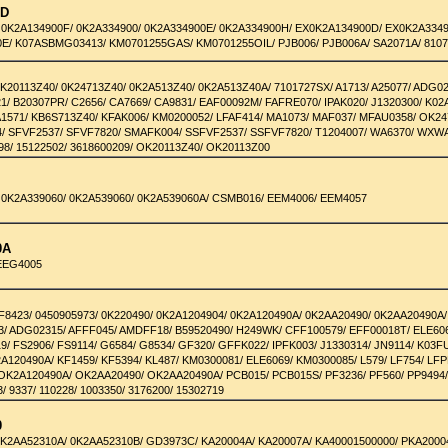
0D
 0K2A134900F/ 0K2A334900/ 0K2A334900E/ 0K2A334900H/ EX0K2A134900D/ EX0K2A3349
E/ K07ASBMG03413/ KM0701255GAS/ KM0701255OIL/ PJB006/ PJB006A/ SA2071A/ 810
K20113Z40/ 0K24713Z40/ 0K2A513Z40/ 0K2A513Z40A/ 7101727SX/ A1713/ A25077/ ADG02
21/ B20307PR/ C2656/ CA7669/ CA9831/ EAF00092M/ FAFRE070/ IPAK020/ J1320300/ K0
A1571/ KB6S713Z40/ KFAK006/ KM0200052/ LFAF414/ MA1073/ MAF037/ MFAU0358/ OK24
4/ SFVF2537/ SFVF7820/ SMAFK004/ SSFVF2537/ SSFVF7820/ T1204007/ WA6370/ WXW
98/ 15122502/ 3618600209/ OK20113Z40/ OK20113Z00
 0K2A339060/ 0K2A539060/ 0K2A539060A/ CSMB016/ EEM4006/ EEM4057
0A
EEG4005
0
F8423/ 0450905973/ 0K220490/ 0K2A1204904/ 0K2A120490A/ 0K2AA20490/ 0K2AA20490A/
33/ ADG02315/ AFFF045/ AMDFF18/ B59520490/ H249WK/ CFF100579/ EFF00018T/ ELE606
9/ FS2906/ FS9114/ G6584/ G8534/ GF320/ GFFK022/ IPFK003/ J1330314/ JN9114/ K03
A120490A/ KF1459/ KF5394/ KL487/ KM0300081/ ELE6069/ KM0300085/ L579/ LF754/ LFP
OK2A120490A/ OK2AA20490/ OK2AA20490A/ PCB015/ PCB015S/ PF3236/ PF560/ PP9494
/ 9337/ 110228/ 1003350/ 3176200/ 15302719
0
0K2AA52310A/ 0K2AA52310B/ GD3973C/ KA20004A/ KA20007A/ KA40001500000/ PKA20004