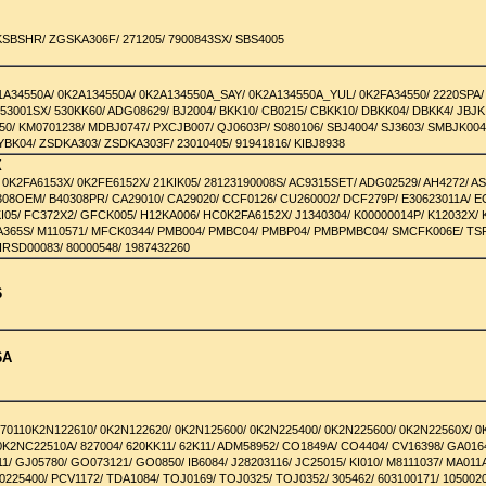
6
KSBSHR/ ZGSKA306F/ 271205/ 7900843SX/ SBS4005
21A34550A/ 0K2A134550A/ 0K2A134550A_SAY/ 0K2A134550A_YUL/ 0K2FA34550/ 2220SPA/
253001SX/ 530KK60/ ADG08629/ BJ2004/ BKK10/ CB0215/ CBKK10/ DBKK04/ DBKK4/ JBJK
0/ KM0701238/ MDBJ0747/ PXCJB007/ QJ0603P/ S080106/ SBJ4004/ SJ3603/ SMBJK004
YBK04/ ZSDKA303/ ZSDKA303F/ 23010405/ 91941816/ KIBJ8938
X
 0K2FA6153X/ 0K2FE6152X/ 21KIK05/ 28123190008S/ AC9315SET/ ADG02529/ AH4272/ AS
308OEM/ B40308PR/ CA29010/ CA29020/ CCF0126/ CU260002/ DCF279P/ E30623011A/ 
KI05/ FC372X2/ GFCK005/ H12KA006/ HC0K2FA6152X/ J1340304/ K00000014P/ K12032X/ 
A365S/ M110571/ MFCK0344/ PMB004/ PMBC04/ PMBP04/ PMBPMBC04/ SMCFK006E/ TS
IRSD00083/ 80000548/ 1987432260
6
6A
270110K2N122610/ 0K2N122620/ 0K2N125600/ 0K2N225400/ 0K2N225600/ 0K2N22560X/ 0
0K2NC22510A/ 827004/ 620KK11/ 62K11/ ADM58952/ CO1849A/ CO4404/ CV16398/ GA016
1/ GJ05780/ GO073121/ GO0850/ IB6084/ J28203116/ JC25015/ KI010/ M8111037/ MA011
0225400/ PCV1172/ TDA1084/ TOJ0169/ TOJ0325/ TOJ0352/ 305462/ 603100171/ 105002