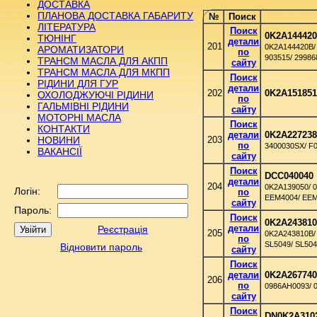
ДОСТАВКА
ПЛАНОВА ДОСТАВКА ГАБАРИТУ
№
Поиск
ЛІТЕРАТУРА
Поиск
0K2A14442
ТЮНІНГ
детали
201
0K2A144420B/
АРОМАТИЗАТОРИ
по
903515/ 2998
ТРАНСМ МАСЛА ДЛЯ АКПП
сайту
ТРАНСМ МАСЛА ДЛЯ МКПП
Поиск
РІДИНИ ДЛЯ ГУР
детали
202
0K2A15185
ОХОЛОДЖУЮЧІ РІДИНИ
по
ГАЛЬМІВНІ РІДИНИ
сайту
МОТОРНІ МАСЛА
Поиск
КОНТАКТИ
детали
0K2A22723
НОВИНИ
203
по
3400030SX/ F
ВАКАНСІЇ
сайту
Поиск
DCC040040
детали
204
0K2A139050/ 
Логін:
по
EEM4004/ EEM
сайту
Пароль:
Поиск
0K2A24381
детали
Реєстрація
205
0K2A243810B/ 
по
SL5049/ SL504
Відновити пароль
сайту
Поиск
детали
0K2A26774
206
по
0986AH0093/ 
сайту
Поиск
DN0K2A310