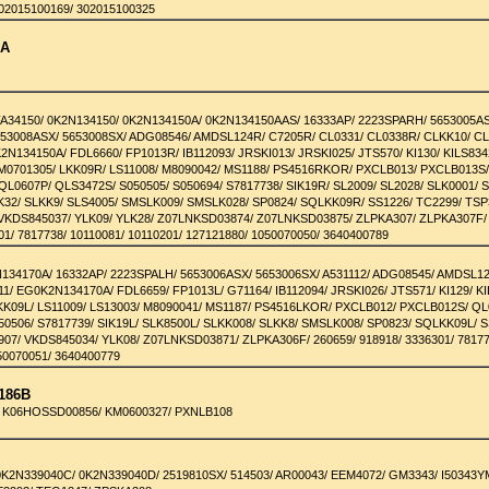
302015100169/ 302015100325
1A
FA34150/ 0K2N134150/ 0K2N134150A/ 0K2N134150AAS/ 16333AP/ 2223SPARH/ 5653005A
653008ASX/ 5653008SX/ ADG08546/ AMDSL124R/ C7205R/ CL0331/ CL0338R/ CLKK10/ C
N134150A/ FDL6660/ FP1013R/ IB112093/ JRSKI013/ JRSKI025/ JTS570/ KI130/ KILS834
M0701305/ LKK09R/ LS11008/ M8090042/ MS1188/ PS4516RKOR/ PXCLB013/ PXCLB013S
L0607P/ QLS3472S/ S050505/ S050694/ S7817738/ SIK19R/ SL2009/ SL2028/ SLK0001/ 
K32/ SLKK9/ SLS4005/ SMSLK009/ SMSLK028/ SP0824/ SQLKK09R/ SS1226/ TC2299/ TSP
VKDS845037/ YLK09/ YLK28/ Z07LNKSD03874/ Z07LNKSD03875/ ZLPKA307/ ZLPKA307F/
01/ 7817738/ 10110081/ 10110201/ 127121880/ 1050070050/ 3640400789
N134170A/ 16332AP/ 2223SPALH/ 5653006ASX/ 5653006SX/ A531112/ ADG08545/ AMDSL12
1/ EG0K2N134170A/ FDL6659/ FP1013L/ G71164/ IB112094/ JRSKI026/ JTS571/ KI129/ KI
KK09L/ LS11009/ LS13003/ M8090041/ MS1187/ PS4516LKOR/ PXCLB012/ PXCLB012S/ QL
50506/ S7817739/ SIK19L/ SLK8500L/ SLKK008/ SLKK8/ SMSLK008/ SP0823/ SQLKK09L/ S
07/ VKDS845034/ YLK08/ Z07LNKSD03871/ ZLPKA306F/ 260659/ 918918/ 3336301/ 78177
50070051/ 3640400779
186B
 K06HOSSD00856/ KM0600327/ PXNLB108
0K2N339040C/ 0K2N339040D/ 2519810SX/ 514503/ AR00043/ EEM4072/ GM3343/ I50343Y