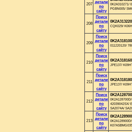
детали
207
0K2A310271/ 
по
PGBN005/ SM
сайту
Поиск
детали
0K2A31322
208
по
CQK029/ K06
сайту
Поиск
детали
0K2A31810
209
по
011220120/ 7
сайту
Поиск
детали
0K2A31816
210
по
JPE137/ K09H
сайту
Поиск
детали
0K2A31818
211
по
JPE137/ K09H
сайту
Поиск
0K2A12870
детали
0K2A128700D/
212
по
42039042SX/ 
сайту
SA2074A/ SA2
Поиск
0K2A12890
детали
213
0K2A128900D/
по
K07ASBMG0352
сайту