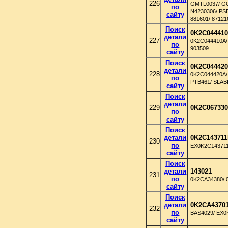
226
GMTL0037/ GO
по
N4230306/ PS
сайту
881601/ 87121
Поиск
0K2C04441
детали
227
0K2C044410A/
по
903509
сайту
Поиск
0K2C04442
детали
228
0K2C044420A/
по
PTB461/ SLAB
сайту
Поиск
детали
229
0K2C06733
по
сайту
Поиск
детали
0K2C14371
230
по
EX0K2C14371
сайту
Поиск
детали
143021
231
по
0K2CA34380/ 
сайту
Поиск
детали
0K2CA4370
232
по
BAS4029/ EX
сайту