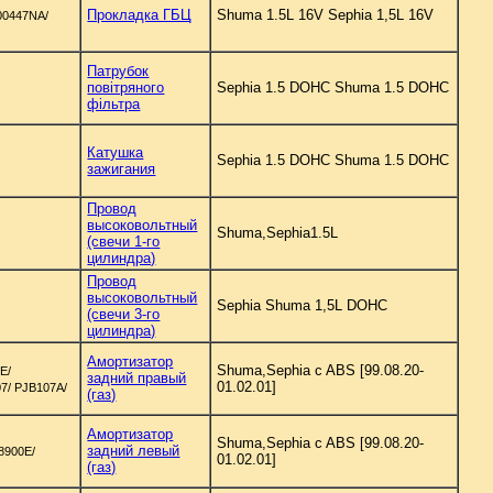
Прокладка ГБЦ
Shuma 1.5L 16V Sephia 1,5L 16V
00447NA/
Патрубок
повітряного
Sephia 1.5 DOHC Shuma 1.5 DOHC
фільтра
Катушка
Sephia 1.5 DOHC Shuma 1.5 DOHC
зажигания
Провод
высоковольтный
Shuma,Sephia1.5L
(свечи 1-го
цилиндра)
Провод
высоковольтный
Sephia Shuma 1,5L DOHC
(свечи 3-го
цилиндра)
Амортизатор
Shuma,Sephia c ABS [99.08.20-
E/
задний правый
01.02.01]
7/ PJB107A/
(газ)
Амортизатор
Shuma,Sephia c ABS [99.08.20-
задний левый
8900E/
01.02.01]
(газ)