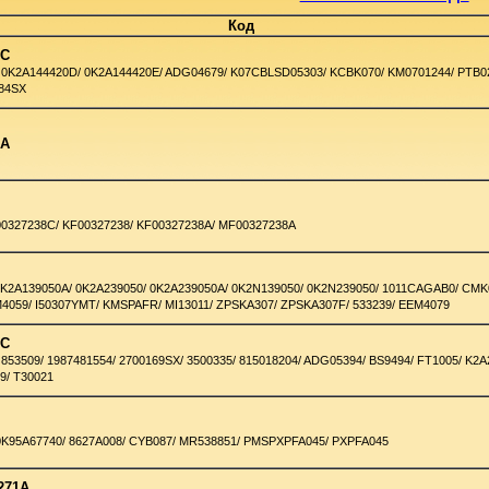
Код
0C
 0K2A144420D/ 0K2A144420E/ ADG04679/ K07CBLSD05303/ KCBK070/ KM0701244/ PTB02
684SX
1A
8
00327238C/ KF00327238/ KF00327238A/ MF00327238A
0K2A139050A/ 0K2A239050/ 0K2A239050A/ 0K2N139050/ 0K2N239050/ 1011CAGAB0/ CMK
4059/ I50307YMT/ KMSPAFR/ MI13011/ ZPSKA307/ ZPSKA307F/ 533239/ EEM4079
0C
853509/ 1987481554/ 2700169SX/ 3500335/ 815018204/ ADG05394/ BS9494/ FT1005/ K2
9/ T30021
0
0K95A67740/ 8627A008/ CYB087/ MR538851/ PMSPXPFA045/ PXPFA045
271A