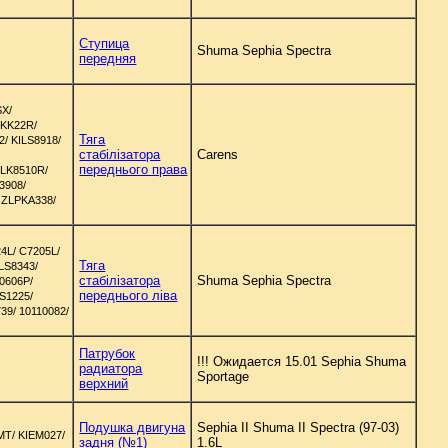
Ступица
Shuma Sephia Spectra
передняя
SX/
LKK22R/
Тяга
2/ KILS8918/
стабілізатора
Carens
/
переднього права
SLK8510R/
3908/
 ZLPKA338/
4L/ C7205L/
Тяга
LS8343/
стабілізатора
Shuma Sephia Spectra
0606P/
переднього ліва
S1225/
39/ 10110082/
Патрубок
!!! Ожидается 15.01 Sephia Shuma
радиатора
Sportage
верхний
Подушка двигуна
Sephia II Shuma II Spectra (97-03)
MT/ KIEM027/
задня (№1)
1.6L