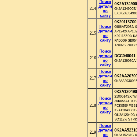
Поиск
0K2A13490
детали
214
0K2A134900E/
по
EX0K2A334900
сайту
0K20113Z00
Поиск
0986AF2032/ 0
детали
AP1242/ AP18
215
по
K20113Z00/ K
сайту
PAB006/ SB95
120023/ 20033
Поиск
детали
DCC040041
216
по
0K2A139060A/
сайту
Поиск
детали
0K2AA2030
217
по
0K2AA20300/ 
сайту
0K2A12049
2100514SX/ W
Поиск
30K05/ A1100
детали
218
FCK05S/ FG51
по
K2A120490/ K2
сайту
OK2A120490/ 
SQ1127/ ST793
Поиск
детали
0K2AA5231
219
по
0K2A152310/ 