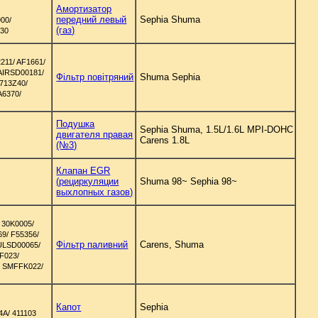
Амортизатор
передний левый
Sephia Shuma
00/
(газ)
730
211/ AF1661/
2AIRSD00181/
Фільтр повітряний
Shuma Sephia
713Z40/
A6370/
Подушка
Sephia Shuma, 1.5L/1.6L MPI-DOHC
двигателя правая
Carens 1.8L
(№3)
Клапан EGR
(рециркуляции
Shuma 98~ Sephia 98~
выхлопных газов)
 30K0005/
9/ F55356/
Фільтр паливний
Carens, Shuma
FULSD00065/
F023/
/ SMFFK022/
Капот
Sephia
A/ 411103