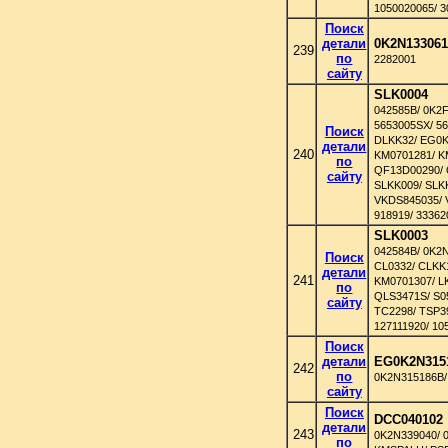
1050020065/ 
Поиск
детали
0K2N13306
239
по
2282001
сайту
SLK0004
042585B/ 0K2
5653005SX/ 5
Поиск
DLKK32/ EG0K2
детали
240
KM0701281/ K
по
QF13D00290/ Q
сайту
SLKK009/ SLK
VKDS845035/ 
918919/ 33362
SLK0003
042584B/ 0K2
Поиск
CL0332/ CLKK1
детали
241
KM0701307/ L
по
QLS3471S/ S0
сайту
TC2298/ TSP39
127111920/ 10
Поиск
детали
EG0K2N315
242
по
0K2N315186B/
сайту
Поиск
DCC040102
детали
243
0K2N339040/ 
по