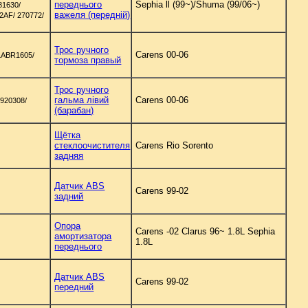
переднього
Sephia ll (99~)/Shuma (99/06~)
81630/
важеля (передній)
2AF/ 270772/
Трос ручного
Carens 00-06
LABR1605/
тормоза правый
Трос ручного
гальма лівий
Carens 00-06
920308/
(барабан)
Щётка
стеклоочистителя
Carens Rio Sorento
задняя
Датчик ABS
Carens 99-02
задний
Опора
Carens -02 Clarus 96~ 1.8L Sephia
амортизатора
1.8L
переднього
Датчик ABS
Carens 99-02
передний