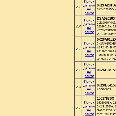
Поиск
детали
0K2FA2815
233
по
0K2KB28156/ 
сайту
DSA020103
Поиск
01110080/ 0K
детали
234
5202601SX/ 5
по
K07JNTSD0385
сайту
VKDS815012/ 
0K2FA6152
Поиск
0K2FA6152XB/
детали
ASF2483/ B40
235
по
F411601/ FAA
сайту
KM0200056/ L
WP9268/ Z02A
Поиск
детали
236
0K2KB2815
по
сайту
Поиск
детали
0K2KB3415
237
по
ADG08053
сайту
1501787SX
Поиск
1502090SX/ 2
детали
0K2N42560X/ 
238
по
GA20192/ GIK1
сайту
MZ11039/ OK2