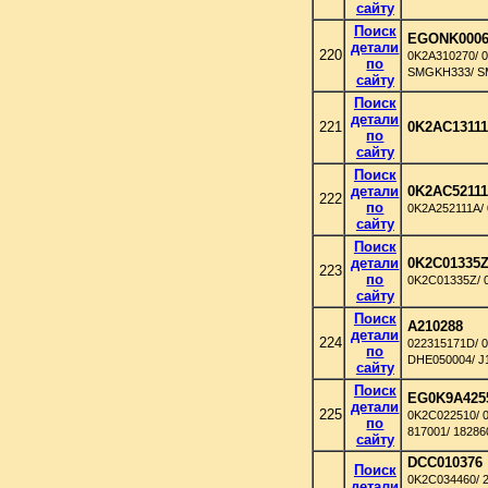
сайту
Поиск
EGONK000
детали
220
0K2A310270/ 
по
SMGKH333/ 
сайту
Поиск
детали
221
0K2AC1311
по
сайту
Поиск
детали
0K2AC5211
222
по
0K2A252111A/
сайту
Поиск
детали
0K2C01335
223
по
0K2C01335Z/
сайту
Поиск
A210288
детали
224
022315171D/ 
по
DHE050004/ J
сайту
Поиск
EG0K9A425
детали
225
0K2C022510/ 
по
817001/ 18286
сайту
DCC010376
Поиск
0K2C034460/ 
детали