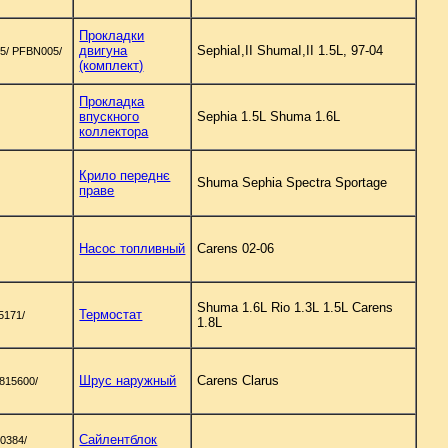
Прокладки
двигуна
SephiaI,II ShumaI,II 1.5L, 97-04
5/ PFBN005/
(комплект)
Прокладка
впускного
Sephia 1.5L Shuma 1.6L
коллектора
Крило переднє
Shuma Sephia Spectra Sportage
праве
Насос топливный
Carens 02-06
Shuma 1.6L Rio 1.3L 1.5L Carens
Термостат
5171/
1.8L
Шрус наружный
Carens Clarus
815600/
Сайлентблок
0384/