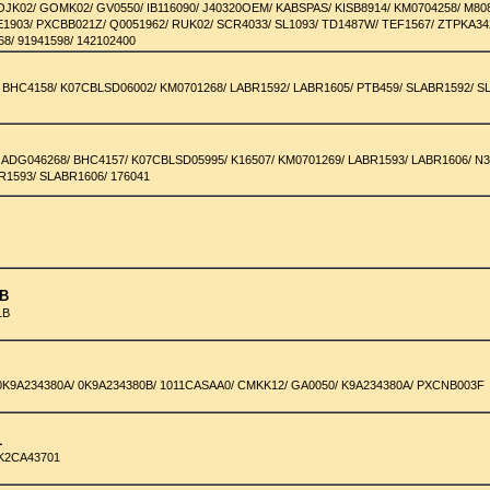
JK02/ GOMK02/ GV0550/ IB116090/ J40320OEM/ KABSPAS/ KISB8914/ KM0704258/ M80
E1903/ PXCBB021Z/ Q0051962/ RUK02/ SCR4033/ SL1093/ TD1487W/ TEF1567/ ZTPKA34
68/ 91941598/ 142102400
0
 BHC4158/ K07CBLSD06002/ KM0701268/ LABR1592/ LABR1605/ PTB459/ SLABR1592/ S
0
 ADG046268/ BHC4157/ K07CBLSD05995/ K16507/ KM0701269/ LABR1593/ LABR1606/ N3
R1593/ SLABR1606/ 176041
0
1B
1B
0K9A234380A/ 0K9A234380B/ 1011CASAA0/ CMKK12/ GA0050/ K9A234380A/ PXCNB003F
1
0K2CA43701