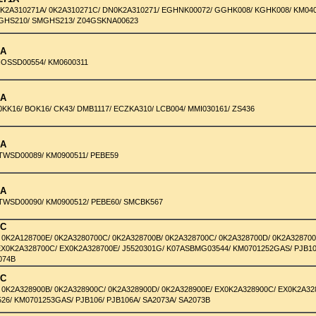
0K2A310271A/ 0K2A310271C/ DN0K2A310271/ EGHNK00072/ GGHK008/ KGHK008/ KM04
GHS210/ SMGHS213/ Z04GSKNA00623
0A
HOSSD00554/ KM0600311
0A
80KK16/ BOK16/ CK43/ DMB1117/ ECZKA310/ LCB004/ MMI030161/ ZS436
0A
TWSD00089/ KM0900511/ PEBE59
0A
TWSD00090/ KM0900512/ PEBE60/ SMCBK567
0C
 0K2A128700E/ 0K2A3280700C/ 0K2A328700B/ 0K2A328700C/ 0K2A328700D/ 0K2A328700
EX0K2A328700C/ EX0K2A328700E/ J5520301G/ K07ASBMG03544/ KM0701252GAS/ PJB10
074B
0C
 0K2A328900B/ 0K2A328900C/ 0K2A328900D/ 0K2A328900E/ EX0K2A328900C/ EX0K2A32
6/ KM0701253GAS/ PJB106/ PJB106A/ SA2073A/ SA2073B