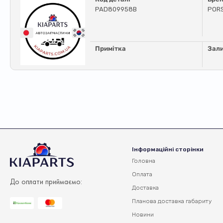
PAD809958B
POR
Примітка
Зал
Інформаційні сторінки
Головна
Оплата
До оплати приймаємо:
Доставка
Планова доставка
габариту
Новини