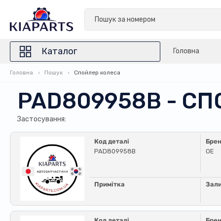
Каталог
Головна
Головна
Пошук
Спойлер колеса
PAD809958B - С
Застосування:
Код деталі
Бре
PAD809958B
OE
Примітка
Зал
Код деталі
Бре