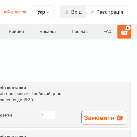
Вхід
Реєстрація
Укр
тний дзвінок
0
Новини
Вакансії
Про нас
FAQ
мін доставки
мін постачання: 1 робочий день
овлення до 15:30
овити
Замовити
мін доставки