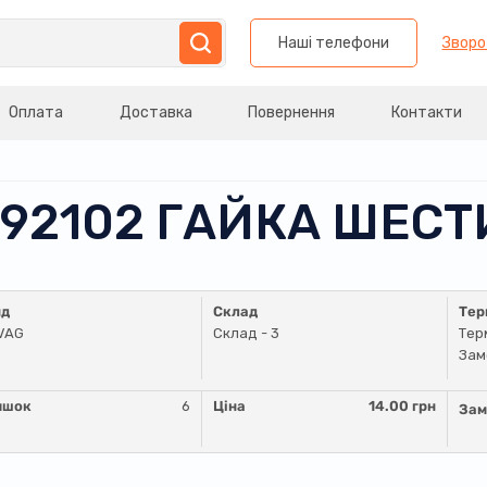
Наші телефони
Зворо
Оплата
Доставка
Повернення
Контакти
0592102 ГАЙКА ШЕС
нд
Склад
Тер
VAG
Склад - 3
Тер
Зам
ишок
6
Ціна
14.00 грн
Зам