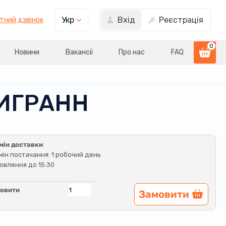
Вхід
Реєстрація
Укр
тний дзвінок
0
Новини
Вакансії
Про нас
FAQ
ТИГРАНН
мін доставки
мін постачання: 1 робочий день
овлення до 15:30
овити
Замовити