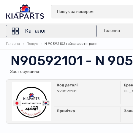
Каталог
Головна
Головна
Пошук
N 90592102 гайка шестигранн
N90592101 - N 9
Застосування:
Код деталі
Бре
N90592101
OE_
Примітка
Зал