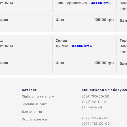
HYUNDAI
Київ-Кирилівська -
наявність
Зам
зам
ишок
1
Ціна
105.00 грн
Зам
нд
Склад
Тер
HYUNDAI
Дніпро -
наявність
Зам
зам
ишок
1
Ціна
105.00 грн
Зам
Каталог
Менеджери з підбору за
Підбор по каталогу
(067) 793-00-00
(095) 735-00-21
Бренди на сайті
(Кременчук)
Для клієнтів
(097) 625-16-44
Постачальникам
(099) 432-00-00