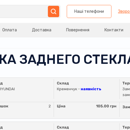
Наші телефони
Зворо
Оплата
Доставка
Повернення
Контакти
ТКА ЗАДНЕГО СТЕК
нд
Склад
Тер
HYUNDAI
Кременчук -
наявність
Зам
зам
ишок
2
Ціна
105.00 грн
Зам
нд
Склад
Тер