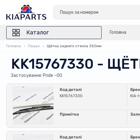
Каталог
Головна
Головна
Пошук
Щётка заднего стекла 350мм
KK15767330 - ЩЁ
Застосування: Pride ~00
Код деталі
Бре
KK15767330
KIA-
Примітка
Зал
Код деталі
Бре