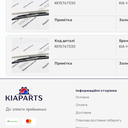
KK15767330
KIA-
Примітка
Зал
Код деталі
Бре
KK15767330
KIA-
Примітка
Зал
Інформаційні сторінки
Головна
Оплата
До оплати приймаємо:
Доставка
Планова доставка
габариту