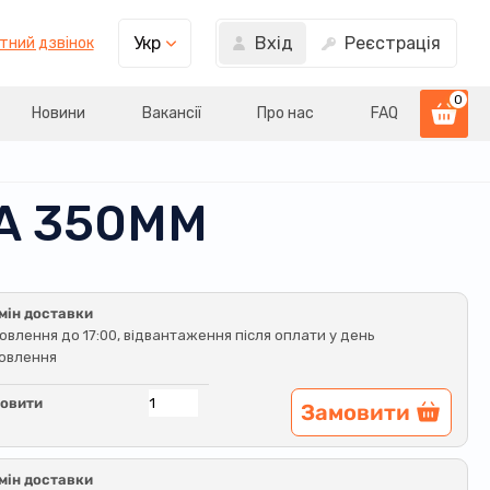
Вхід
Реєстрація
Укр
тний дзвінок
0
Новини
Вакансії
Про нас
FAQ
ЛА 350ММ
мін доставки
овлення до 17:00, відвантаження після оплати у день
овлення
овити
Замовити
мін доставки