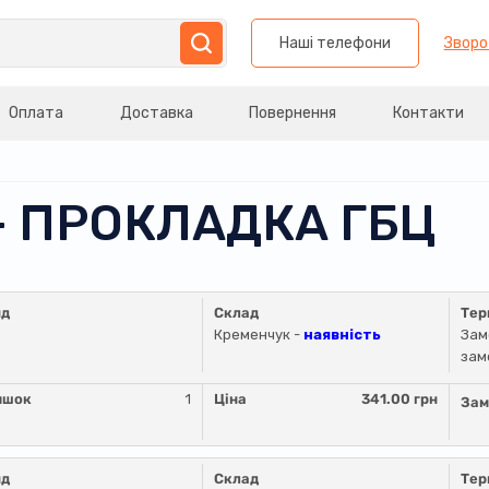
Наші телефони
Зворо
Оплата
Доставка
Повернення
Контакти
- ПРОКЛАДКА ГБЦ
нд
Склад
Тер
Кременчук -
наявність
Зам
зам
ишок
1
Ціна
341.00 грн
Зам
нд
Склад
Тер