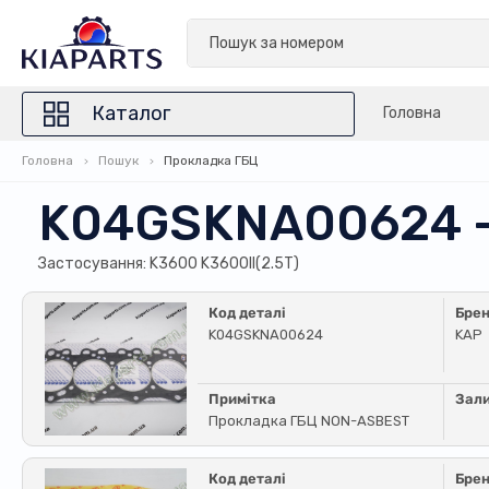
Каталог
Головна
Головна
Пошук
Прокладка ГБЦ
K04GSKNA00624 
Застосування: K3600 K3600II(2.5T)
Код деталі
Бре
K04GSKNA00624
KAP
Примітка
Зал
Прокладка ГБЦ NON-ASBEST
Код деталі
Бре