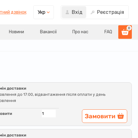
Вхід
Реєстрація
Укр
тний дзвінок
0
Новини
Вакансії
Про нас
FAQ
мін доставки
овлення до 17:00, відвантаження після оплати у день
овлення
овити
Замовити
мін доставки