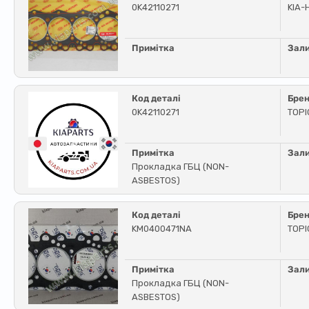
0K42110271
KIA-
Примітка
Зал
Код деталі
Бре
0K42110271
TOPI
Примітка
Зал
Прокладка ГБЦ (NON-
ASBESTOS)
Код деталі
Бре
KM0400471NA
TOPI
Примітка
Зал
Прокладка ГБЦ (NON-
ASBESTOS)