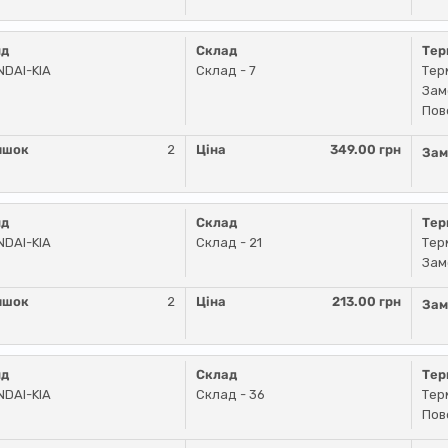
нд
Склад
Тер
DAI-KIA
Склад - 7
Тер
Зам
Пов
ишок
2
Ціна
349.00 грн
Зам
нд
Склад
Тер
DAI-KIA
Склад - 21
Тер
Зам
ишок
2
Ціна
213.00 грн
Зам
нд
Склад
Тер
DAI-KIA
Склад - 36
Тер
Пов