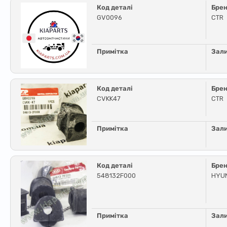
Код деталі
Бре
GV0096
CTR
Примітка
Зал
Код деталі
Бре
CVKK47
CTR
Примітка
Зал
Код деталі
Бре
548132F000
HYUN
Примітка
Зал