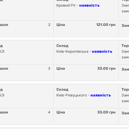
Кривий Ріг -
наявність
Зам
зам
ишок
2
Ціна
121.00 грн
Зам
нд
Склад
Тер
GJI
Київ-Кирилівська -
наявність
Зам
зам
ишок
3
Ціна
33.00 грн
Зам
нд
Склад
Тер
GJI
Київ-Ревуцького -
наявність
Зам
зам
ишок
4
Ціна
33.00 грн
Зам