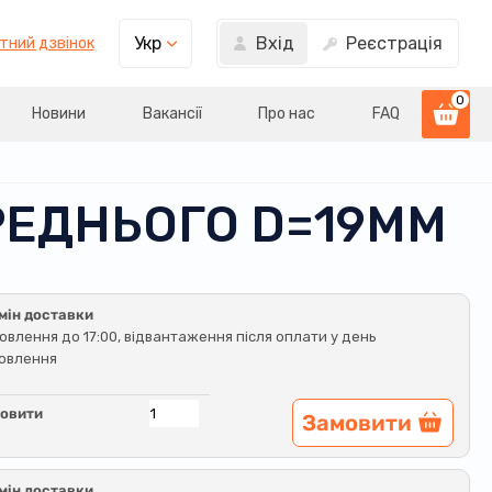
Вхід
Реєстрація
Укр
тний дзвінок
0
Новини
Вакансії
Про нас
FAQ
ЕРЕДНЬОГО D=19ММ
мін доставки
овлення до 17:00, відвантаження після оплати у день
овлення
овити
Замовити
мін доставки