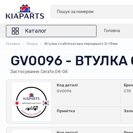
Каталог
Головна
Головна
Пошук
Втулка стабілізатора переднього D=19мм
GV0096 - ВТУЛКА
Застосування: Cerato 04-06
Код деталі
Бре
GV0096
CTR
Примітка
Зал
Код деталі
Бре