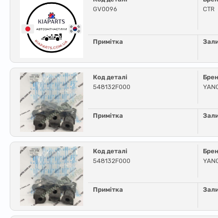
GV0096
CTR
Примітка
Зал
Код деталі
Бре
548132F000
YAN
Примітка
Зал
Код деталі
Бре
548132F000
YAN
Примітка
Зал