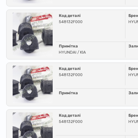
Код деталі
Бре
548132F000
HYUN
Примітка
Зал
HYUNDAI / KIA
Код деталі
Бре
548132F000
HYUN
Примітка
Зал
Код деталі
Бре
548132F000
HYUN