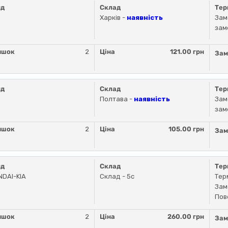
нд
Склад
Тер
Харків -
наявність
Зам
зам
ишок
2
Ціна
121.00 грн
Зам
нд
Склад
Тер
Полтава -
наявність
Зам
зам
ишок
2
Ціна
105.00 грн
Зам
нд
Склад
Тер
DAI-KIA
Склад - 5c
Тер
Зам
Пов
ишок
2
Ціна
260.00 грн
Зам