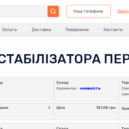
Наші телефони
Зворо
Оплата
Доставка
Повернення
Контакти
 СТАБІЛІЗАТОРА П
нд
Склад
Тер
Кременчук -
наявність
Зам
зам
ишок
4
Ціна
121.00 грн
Зам
нд
Склад
Тер