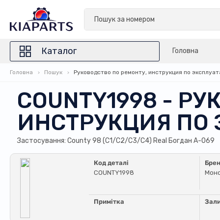
Каталог
Головна
Головна
Пошук
Руководство по ремонту, инструкция по эксплуат
COUNTY1998 - РУ
ИНСТРУКЦИЯ ПО 
Застосування: County 98 (С1/С2/С3/С4) Real Богдан А-069
Код деталі
Бре
COUNTY1998
Мон
Примітка
Зал