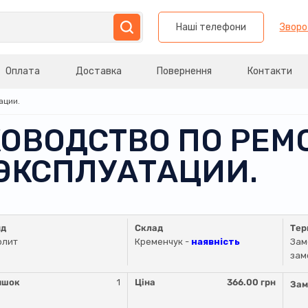
Наші телефони
Зворо
Оплата
Доставка
Повернення
Контакти
ации.
КОВОДСТВО ПО РЕМ
ЭКСПЛУАТАЦИИ.
нд
Склад
Тер
олит
Кременчук -
наявність
Зам
зам
ишок
1
Ціна
366.00 грн
Зам