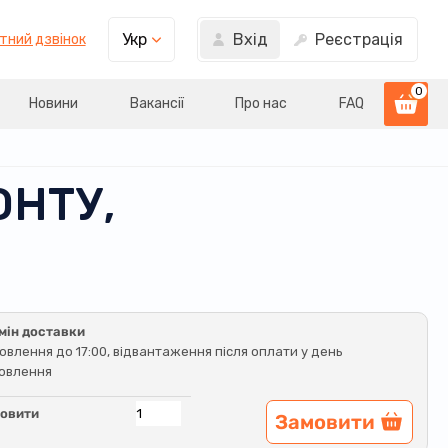
Вхід
Реєстрація
Укр
тний дзвінок
0
Новини
Вакансії
Про нас
FAQ
ОНТУ,
мін доставки
овлення до 17:00, відвантаження після оплати у день
овлення
овити
Замовити