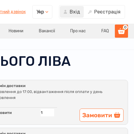
Вхід
Реєстрація
Укр
тний дзвінок
0
Новини
Вакансії
Про нас
FAQ
НЬОГО ЛІВА
мін доставки
овлення до 17:00, відвантаження після оплати у день
овлення
овити
Замовити
мін доставки