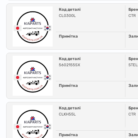
Код деталі
Бре
CL0300L
CTR
Примітка
Зал
Код деталі
Бре
5602155SX
STE
Примітка
Зал
Код деталі
Бре
CLKH55L
CTR
Примітка
Зал