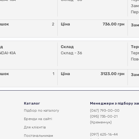
Зам
Пер
ишок
2
Ціна
736.00 грн
Зам
нд
Склад
Тер
DAI-KIA
Склад - 36
Тер
Пов
ишок
1
Ціна
3123.00 грн
Зам
Каталог
Менеджери з підбору за
Підбор по каталогу
(067) 793-00-00
(095) 735-00-21
Бренди на сайті
(Кременчук)
Для клієнтів
(097) 625-16-44
Постачальникам