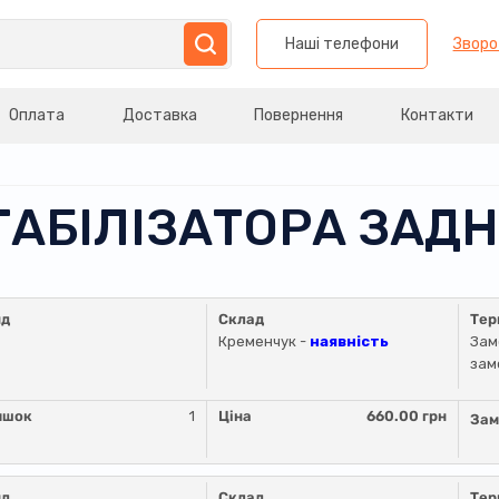
Наші телефони
Зворо
Оплата
Доставка
Повернення
Контакти
СТАБІЛІЗАТОРА ЗАД
нд
Склад
Тер
Кременчук -
наявність
Зам
зам
ишок
1
Ціна
660.00 грн
Зам
нд
Склад
Тер