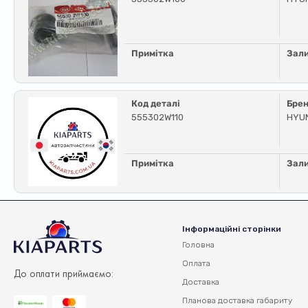
Примітка
Зал
Код деталі
Бре
555302W110
HYUN
Примітка
Зал
Інформаційні сторінки
Головна
Оплата
До оплати приймаємо:
Доставка
Планова доставка
габариту