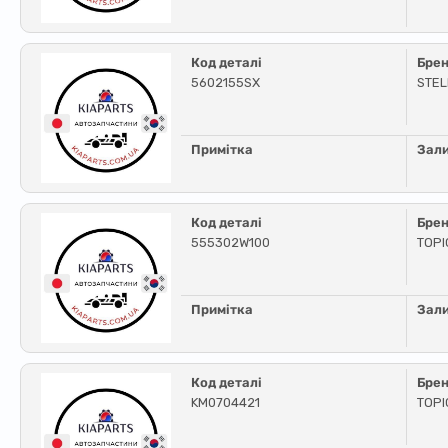
Код деталі
Бре
5602155SX
STE
Примітка
Зал
Код деталі
Бре
555302W100
TOPI
Примітка
Зал
Код деталі
Бре
KM0704421
TOPI