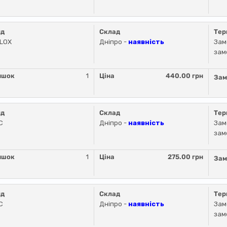
нд
Склад
Тер
LLOX
Дніпро -
наявність
Зам
зам
ишок
1
Ціна
440.00 грн
Зам
нд
Склад
Тер
C
Дніпро -
наявність
Зам
зам
ишок
1
Ціна
275.00 грн
Зам
нд
Склад
Тер
C
Дніпро -
наявність
Зам
зам