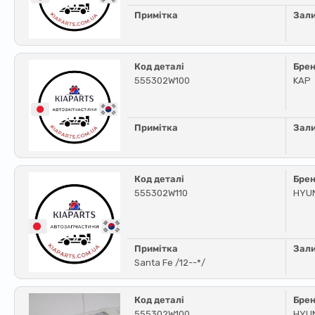
Примітка
Зал
Код деталі
Бре
555302W100
KAP
Примітка
Зал
Код деталі
Бре
555302W110
HYU
Примітка
Зал
Santa Fe /12--*/
Код деталі
Бре
555302W100
HYUN