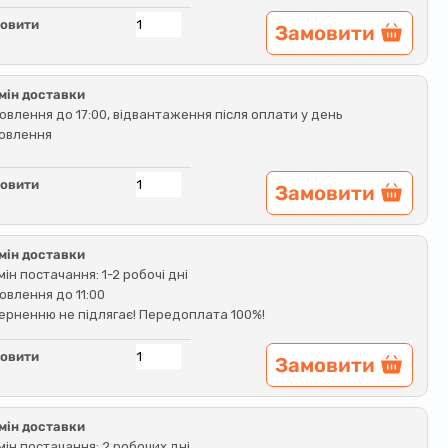
овити
Замовити
мін доставки
овлення до 17:00, відвантаження після оплати у день
овлення
овити
Замовити
мін доставки
мін постачання: 1-2 робочі дні
овлення до 11:00
ерненню не підлягає! Передоплата 100%!
овити
Замовити
мін доставки
мін постачання: 2 робочих дні