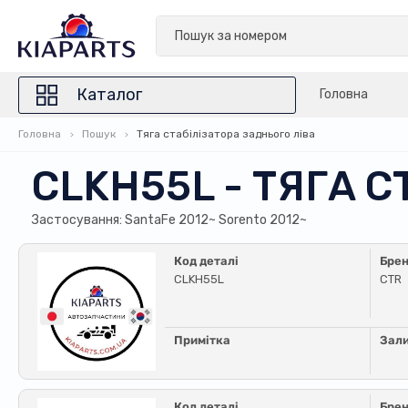
Каталог
Головна
Головна
Пошук
Тяга стабілізатора заднього ліва
CLKH55L - ТЯГА 
Застосування: SantaFe 2012~ Sorento 2012~
Код деталі
Бре
CLKH55L
CTR
Примітка
Зал
Код деталі
Бре