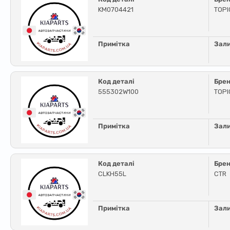
KM0704421
TOPI
Примітка
Зал
Код деталі
Бре
555302W100
TOPI
Примітка
Зал
Код деталі
Бре
CLKH55L
CTR
Примітка
Зал