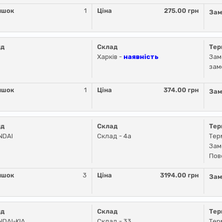
ишок
1
Ціна
275.00 грн
Зам
нд
Склад
Тер
Харків -
наявність
Зам
зам
ишок
1
Ціна
374.00 грн
Зам
нд
Склад
Тер
NDAI
Склад - 4a
Тер
Зам
Пов
ишок
3
Ціна
3194.00 грн
Зам
нд
Склад
Тер
DAI-KIA
Склад - 33
Тер