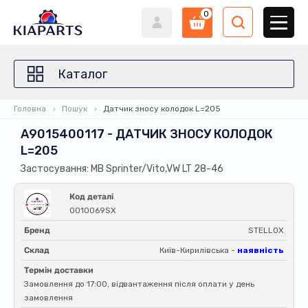
0
Каталог
Головна
Пошук
Датчик зносу колодок L=205
A9015400117 - ДАТЧИК ЗНОСУ КОЛОДОК
L=205
Застосування: MB Sprinter/Vito,VW LT 28-46
Код деталі
0010069SX
Бренд
STELLOX
Склад
Київ-Кирилівська -
наявність
Термін доставки
Замовлення до 17:00, відвантаження після оплати у день
замовлення