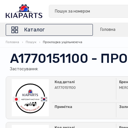
Каталог
Головна
Головна
Пошук
Прокладка ущільнююча
A1770151100 - 
Застосування:
Код деталі
Бре
A1770151100
MER
Примітка
Зал
Код деталі
Бре