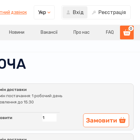
Вхід
Реєстрація
Укр
тний дзвінок
0
Новини
Вакансії
Про нас
FAQ
ЮЧА
мін доставки
мін постачання: 1 робочий день
овлення до 15:30
овити
Замовити
мін доставки