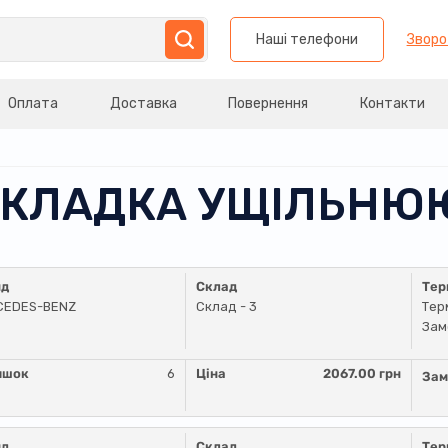
Наші телефони
Зворо
Оплата
Доставка
Повернення
Контакти
ПРОКЛАДКА УЩІЛЬНЮ
нд
Склад
Тер
CEDES-BENZ
Склад - 3
Тер
Зам
ишок
6
Ціна
2067.00 грн
Зам
нд
Склад
Тер