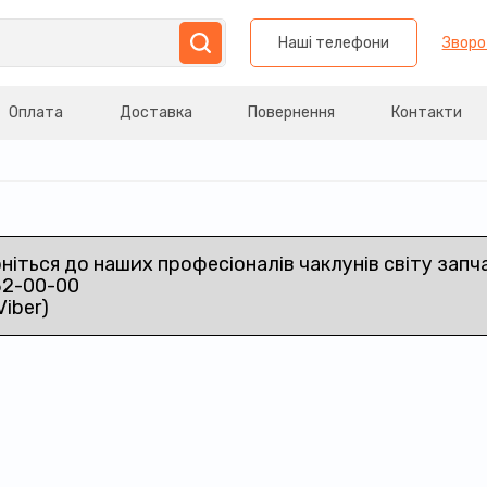
Наші телефони
Зворо
Оплата
Доставка
Повернення
Контакти
рніться до наших професіоналів чаклунів світу запч
32-00-00
Viber)