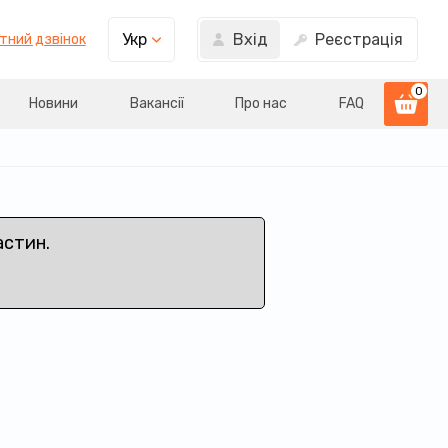
Вхід
Реєстрація
Укр
тний дзвінок
0
Новини
Вакансії
Про нас
FAQ
астин.