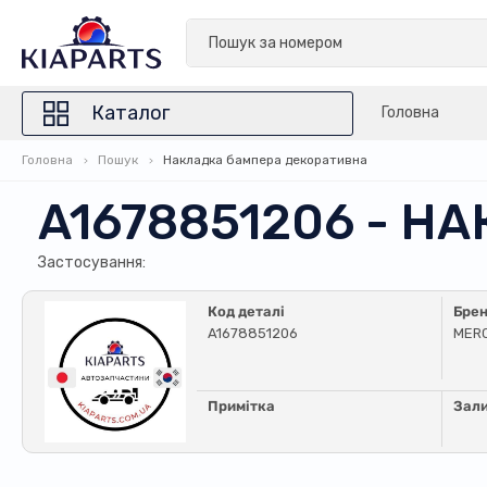
Каталог
Головна
Головна
Пошук
Накладка бампера декоративна
A1678851206 - 
Застосування:
Код деталі
Бре
A1678851206
MER
Примітка
Зал