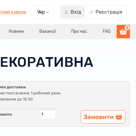
Вхід
Реєстрація
Укр
тний дзвінок
0
Новини
Вакансії
Про нас
FAQ
 ДЕКОРАТИВНА
мін доставки
мін постачання: 1 робочий день
овлення до 15:30
овити
Замовити