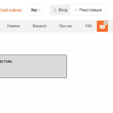
Вхід
Реєстрація
Укр
тний дзвінок
0
Новини
Вакансії
Про нас
FAQ
астин.