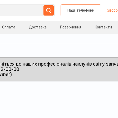
Наші телефони
Зворо
Оплата
Доставка
Повернення
Контакти
рніться до наших професіоналів чаклунів світу запч
32-00-00
Viber)