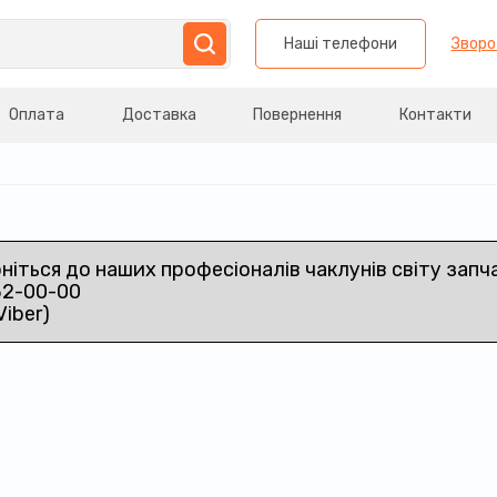
Наші телефони
Зворо
Оплата
Доставка
Повернення
Контакти
рніться до наших професіоналів чаклунів світу запч
32-00-00
Viber)