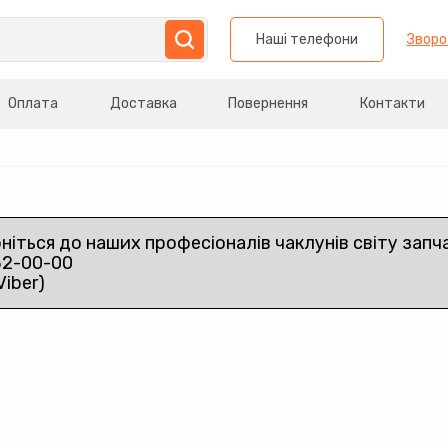
Наші телефони
Зворо
Оплата
Доставка
Повернення
Контакти
рніться до наших професіоналів чаклунів світу запч
32-00-00
Viber)