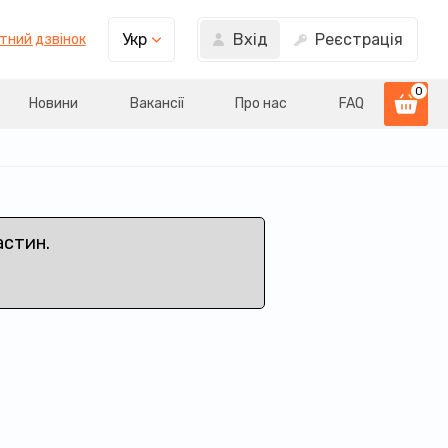
Вхід
Реєстрація
Укр
тний дзвінок
0
Новини
Вакансії
Про нас
FAQ
астин.