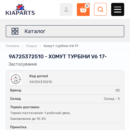
0
Каталог
Головна
Пошук
Хомут турбіни V6 17-
9A725372510 - ХОМУТ ТУРБІНИ V6 17-
Застосування:
Код деталі
9A725372510
Бренд
OE
Склад
Склад - 3
Термін доставки
Термін постачання: 1 робочий день
Замовлення до 15:30
Примітка