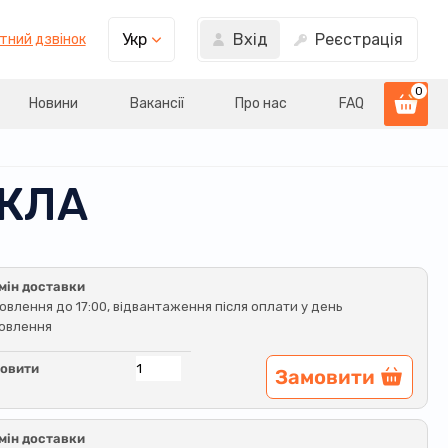
Вхід
Реєстрація
Укр
тний дзвінок
0
Новини
Вакансії
Про нас
FAQ
СКЛА
мін доставки
овлення до 17:00, відвантаження після оплати у день
овлення
овити
Замовити
мін доставки