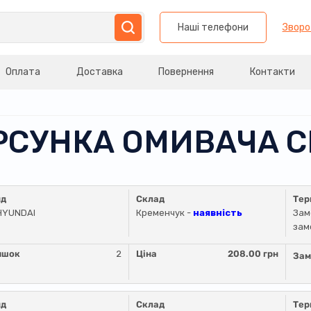
Наші телефони
Зворо
Оплата
Доставка
Повернення
Контакти
ОРСУНКА ОМИВАЧА 
нд
Склад
Тер
HYUNDAI
Кременчук -
наявність
Зам
зам
ишок
2
Ціна
208.00 грн
Зам
нд
Склад
Тер