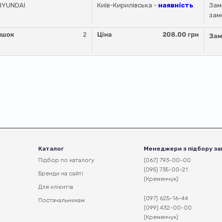
HYUNDAI
Київ-Кирилівська -
наявність
Зам
зам
ишок
2
Ціна
208.00 грн
Зам
Каталог
Менеджери з підбору за
Підбор по каталогу
(067) 793-00-00
(095) 735-00-21
Бренди на сайті
(Кременчук)
Для клієнтів
(097) 625-16-44
Постачальникам
(099) 432-00-00
(Кременчук)