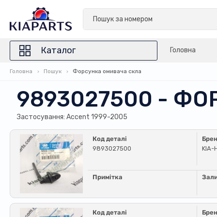
Каталог
Головна
Головна
Пошук
Форсунка омивача скла
9893027500 - Ф
Застосування: Accent 1999-2005
Код деталі
Бре
9893027500
KIA-
Примітка
Зал
Код деталі
Бре