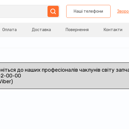
Наші телефони
Зворо
Оплата
Доставка
Повернення
Контакти
рніться до наших професіоналів чаклунів світу запч
32-00-00
Viber)