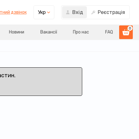
Вхід
Реєстрація
Укр
тний дзвінок
0
Новини
Вакансії
Про нас
FAQ
астин.