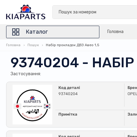
Каталог
Головна
Головна
Пошук
Набір прокладок ДВЗ Авео 1,5
93740204 - НАБІР
Застосування:
Код деталі
Бре
93740204
OPE
Примітка
Зал
Код деталі
Бре