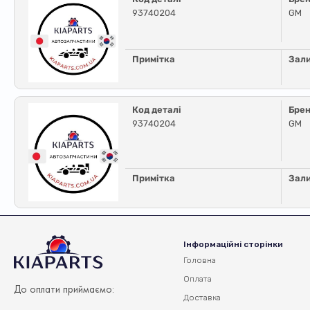
93740204
GM
Примітка
Зал
Код деталі
Бре
93740204
GM
Примітка
Зал
Інформаційні сторінки
Головна
Оплата
До оплати приймаємо:
Доставка