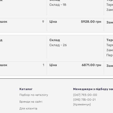
Склад - 18
Тер
Зам
ишок
9
Ціна
5928.00 грн
Зам
нд
Склад
Тер
Склад - 26
Тер
Зам
Пер
ишок
1
Ціна
6871.00 грн
Зам
Каталог
Менеджери з підбору за
Підбор по каталогу
(067) 793-00-00
(095) 735-00-21
Бренди на сайті
(Кременчук)
Для клієнтів