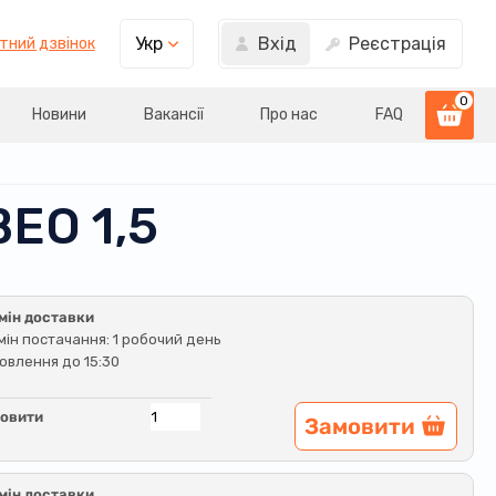
Вхід
Реєстрація
Укр
тний дзвінок
0
Новини
Вакансії
Про нас
FAQ
ЕО 1,5
мін доставки
мін постачання: 1 робочий день
овлення до 15:30
овити
Замовити
мін доставки