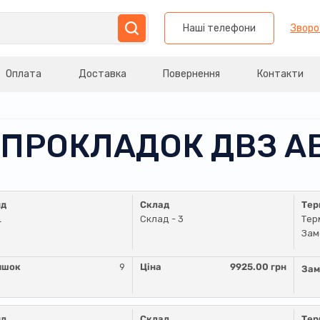
Наші телефони
Зворо
Оплата
Доставка
Повернення
Контакти
 ПРОКЛАДОК ДВЗ АВ
нд
Склад
Тер
L
Склад - 3
Тер
Зам
ишок
9
Ціна
9925.00 грн
Зам
нд
Склад
Тер