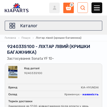
0
Каталог
Головна
Пошук
Ліхтар лівий (кришки багажника)
924033S100 - ЛІХТАР ЛІВИЙ (КРИШКИ
БАГАЖНИКА)
Застосування: Sonata YF 10~
Код деталі
924033S100
Бренд
KIA-HYUNDAI
Склад
Кременчук -
наявність
Термін доставки
Замовлення до 17:00, відвантаження після оплати у день