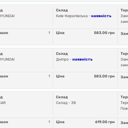
нд
Склад
Тер
HYUNDAI
Київ-Кирилівська -
наявність
Зам
зам
ишок
1
Ціна
583.00 грн
Зам
нд
Склад
Тер
HYUNDAI
Дніпро -
наявність
Зам
зам
ишок
1
Ціна
583.00 грн
Зам
нд
Склад
Тер
CAR
Склад - 38
Тер
Пов
ишок
1
Ціна
619.00 грн
Зам