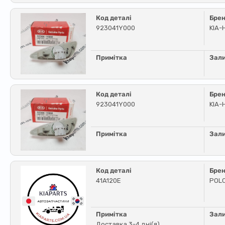
Код деталі
Бре
923041Y000
KIA-
Примітка
Зал
Код деталі
Бре
923041Y000
KIA-
Примітка
Зал
Код деталі
Бре
41A120E
POL
Примітка
Зал
Доставка 3-4 дні(я)