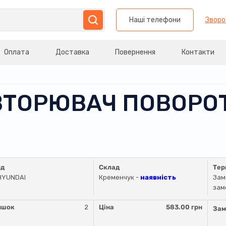
Наші телефони
Зворо
Оплата
Доставка
Повернення
Контакти
ОВТОРЮВАЧ ПОВОРО
нд
Склад
Тер
HYUNDAI
Кременчук -
наявність
Зам
зам
ишок
2
Ціна
583.00 грн
Зам