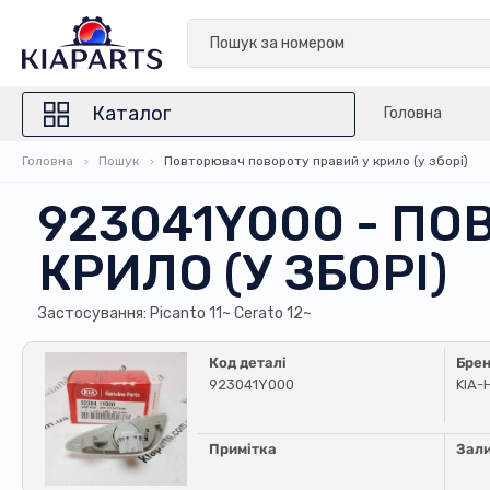
Каталог
Головна
Головна
Пошук
Повторювач повороту правий у крило (у зборі)
923041Y000 - П
КРИЛО (У ЗБОРІ)
Застосування: Picanto 11~ Cerato 12~
Код деталі
Бре
923041Y000
KIA-
Примітка
Зал