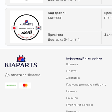
Код деталі
Бре
41A1200E
POL
Примітка
Зал
Доставка 3-4 дні(я)
Інформаційні сторінки
Головна
Оплата
До оплати приймаємо:
Доставка
Планова доставка
габариту
Новини
Вакансії
Публічний договір
Контакти