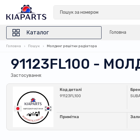
Каталог
Головна
Головна
Пошук
Молдинг решітки радіатора
91123FL100 - МО
Застосування:
Код деталі
Бре
91123FL100
SUB
Примітка
Зал