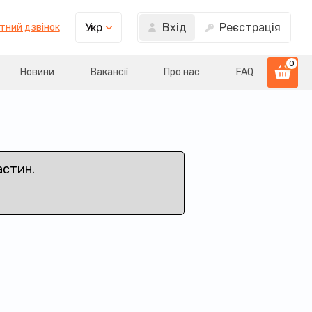
Вхід
Реєстрація
Укр
тний дзвінок
0
Новини
Вакансії
Про нас
FAQ
астин.