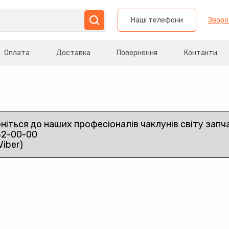
Наші телефони
Зворо
Оплата
Доставка
Повернення
Контакти
рніться до наших професіоналів чаклунів світу запч
32-00-00
Viber)