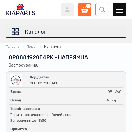
0
Каталог
Головна
Пошук
Напрямна
8P0881920E4PK - НАПРЯМНА
Застосування:
Код деталі
8P0881920E4PK
Бренд
OE_VAG
Склад
Склад - 3
Термін доставки
Термін постачання: 1 робочий день
Замовлення до 15:30
Примітка