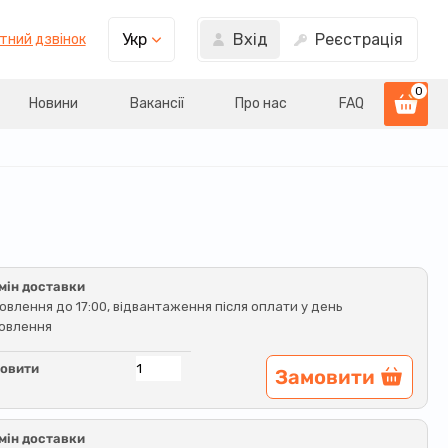
Вхід
Реєстрація
Укр
тний дзвінок
0
Новини
Вакансії
Про нас
FAQ
мін доставки
овлення до 17:00, відвантаження після оплати у день
овлення
овити
Замовити
мін доставки