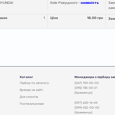
HYUNDAI
Київ-Ревуцького -
наявність
Зам
зам
ишок
1
Ціна
18.00 грн
Зам
Каталог
Менеджери з підбору за
Підбор по каталогу
(067) 793-00-00
(095) 735-00-21
Бренди на сайті
(Кременчук)
Для клієнтів
(097) 625-16-44
Постачальникам
(099) 432-00-00
(Кременчук)