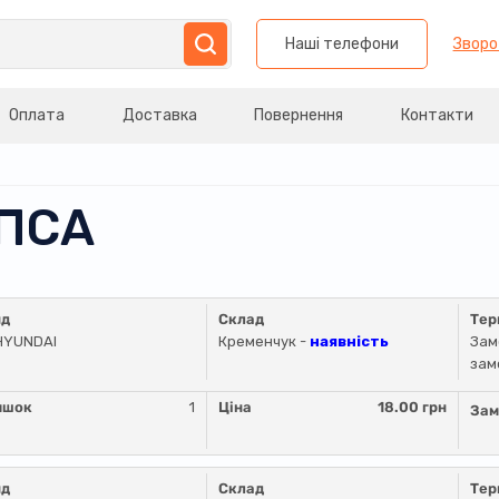
Наші телефони
Зворо
Оплата
Доставка
Повернення
Контакти
ІПСА
нд
Склад
Тер
HYUNDAI
Кременчук -
наявність
Зам
зам
ишок
1
Ціна
18.00 грн
Зам
нд
Склад
Тер