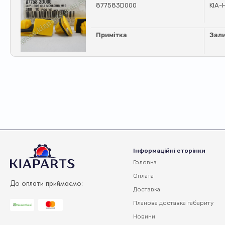
877583D000
KIA-
Примітка
Зал
Інформаційні сторінки
Головна
Оплата
До оплати приймаємо:
Доставка
Планова доставка
габариту
Новини