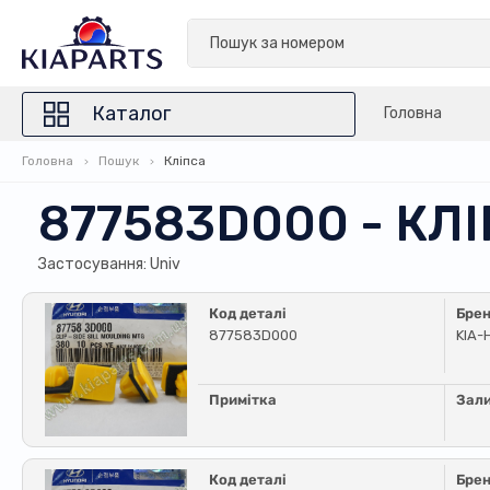
Каталог
Головна
Головна
Пошук
Кліпса
877583D000 - КЛ
Застосування: Univ
Код деталі
Бре
877583D000
KIA-
Примітка
Зал
Код деталі
Бре