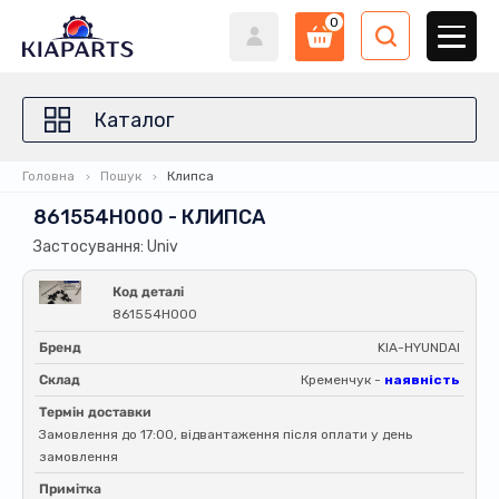
0
Каталог
Головна
Пошук
Клипса
861554H000 - КЛИПСА
Застосування: Univ
Код деталі
861554H000
Бренд
KIA-HYUNDAI
Склад
Кременчук -
наявність
Термін доставки
Замовлення до 17:00, відвантаження після оплати у день
замовлення
Примітка