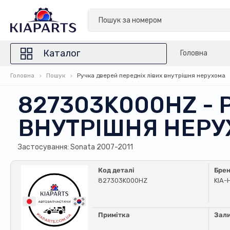
Каталог
Головна
Головна
Пошук
Ручка дверей передніх лівих внутрішня нерухома
827303K000HZ - 
ВНУТРІШНЯ НЕР
Застосування: Sonata 2007-2011
Код деталі
Бре
827303K000HZ
KIA-
Примітка
Зал