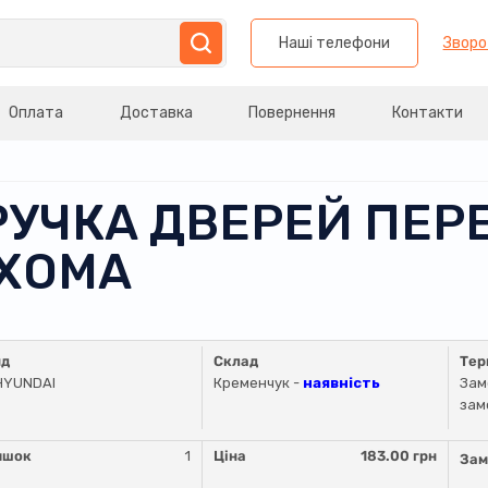
Наші телефони
Зворо
Оплата
Доставка
Повернення
Контакти
РУЧКА ДВЕРЕЙ ПЕР
УХОМА
нд
Склад
Тер
HYUNDAI
Кременчук -
наявність
Зам
зам
ишок
1
Ціна
183.00 грн
Зам