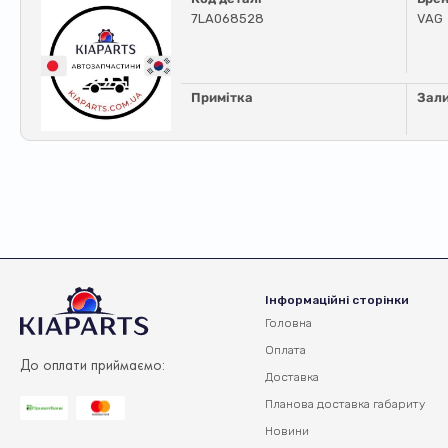
7LA068528
VAG
Примітка
Зал
Інформаційні сторінки
Головна
Оплата
До оплати приймаємо:
Доставка
Планова доставка
габариту
Новини