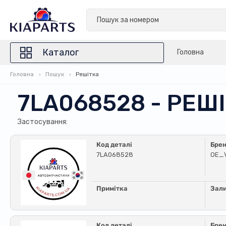
Каталог
Головна
Головна
Пошук
Решітка
7LA068528 - РЕШ
Застосування:
Код деталі
Бре
7LA068528
OE_
Примітка
Зал
Код деталі
Бре