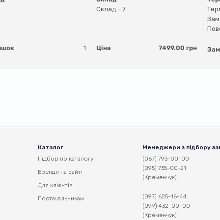
Склад - 7
Тер
Зам
Пов
ишок
1
Ціна
7499.00 грн
Зам
Каталог
Менеджери з підбору за
Підбор по каталогу
(067) 793-00-00
(095) 735-00-21
Бренди на сайті
(Кременчук)
Для клієнтів
(097) 625-16-44
Постачальникам
(099) 432-00-00
(Кременчук)