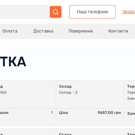
Наші телефони
Зворо
Оплата
Доставка
Повернення
Контакти
ІТКА
нд
Склад
Тер
VAG
Склад - 3
Тер
Зам
ишок
1
Ціна
9657.00 грн
Зам
нд
Склад
Тер