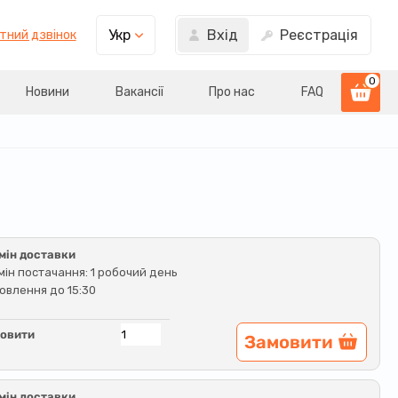
Вхід
Реєстрація
Укр
тний дзвінок
0
Новини
Вакансії
Про нас
FAQ
мін доставки
мін постачання: 1 робочий день
овлення до 15:30
овити
Замовити
мін доставки