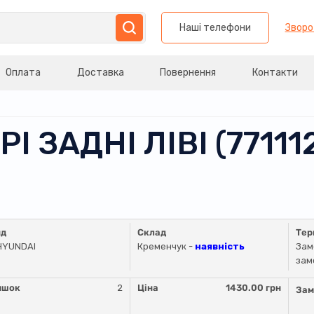
Наші телефони
Зворо
Оплата
Доставка
Повернення
Контакти
РІ ЗАДНІ ЛІВІ (771
нд
Склад
Тер
HYUNDAI
Кременчук -
наявність
Зам
зам
ишок
2
Ціна
1430.00 грн
Зам