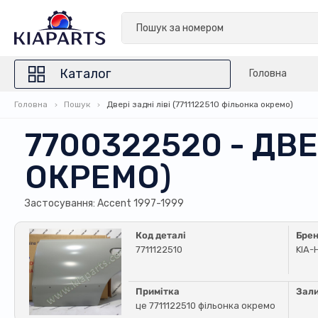
Каталог
Головна
Головна
Пошук
Двері задні ліві (7711122510 фільонка окремо)
7700322520 - ДВЕ
ОКРЕМО)
Застосування: Accent 1997-1999
Код деталі
Бре
7711122510
KIA-
Примітка
Зал
це 7711122510 фільонка окремо