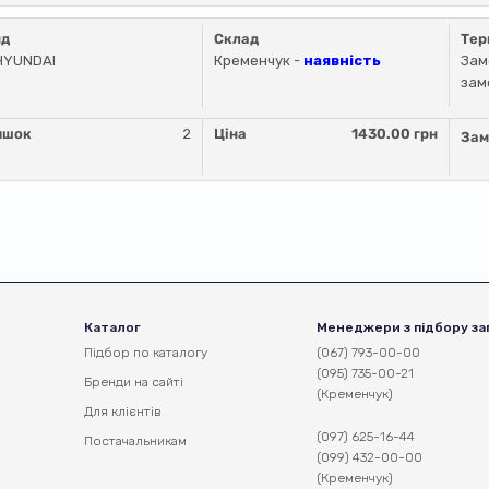
нд
Склад
Тер
HYUNDAI
Кременчук -
наявність
Зам
зам
ишок
2
Ціна
1430.00 грн
Зам
Каталог
Менеджери з підбору за
Підбор по каталогу
(067) 793-00-00
(095) 735-00-21
Бренди на сайті
(Кременчук)
Для клієнтів
(097) 625-16-44
Постачальникам
(099) 432-00-00
(Кременчук)