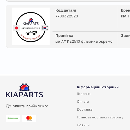
Код деталі
Бре
7700322520
KIA-
Примітка
Зал
це 7711122510 фільонка окремо
Інформаційні сторінки
Головна
Оплата
До оплати приймаємо:
Доставка
Планова доставка
габариту
Новини