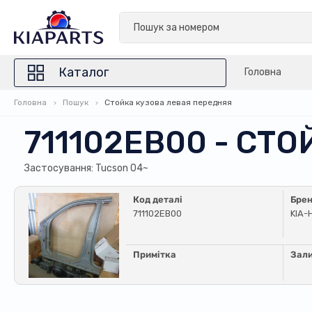
Каталог
Головна
Головна
Пошук
Стойка кузова левая передняя
711102EB00 - СТ
Застосування: Tucson 04~
Код деталі
Бре
711102EB00
KIA-
Примітка
Зал