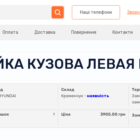
Наші телефони
Зворо
Оплата
Доставка
Повернення
Контакти
ОЙКА КУЗОВА ЛЕВА
нд
Склад
Тер
HYUNDAI
Кременчук -
наявність
Зам
зам
ишок
1
Ціна
3905.00 грн
Зам