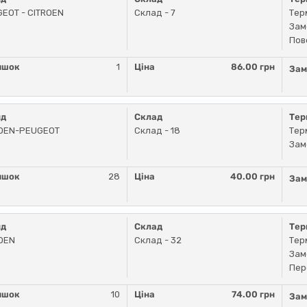
EOT - CITROEN
Склад - 7
Тер
Зам
Пов
ишок
1
Ціна
86.00 грн
Зам
нд
Склад
Тер
ROEN-PEUGEOT
Склад - 18
Тер
Зам
ишок
28
Ціна
40.00 грн
Зам
нд
Склад
Тер
OEN
Склад - 32
Тер
Зам
Пер
ишок
10
Ціна
74.00 грн
Зам