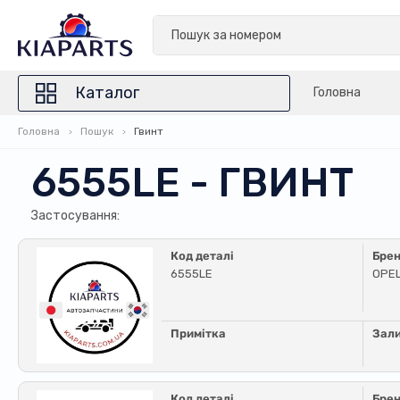
Каталог
Головна
Головна
Пошук
Гвинт
6555LE - ГВИНТ
Застосування:
Код деталі
Бре
6555LE
OPE
Примітка
Зал
Код деталі
Бре