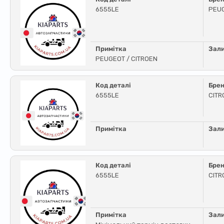
6555LE
PEUG
Примітка
Зал
PEUGEOT / CITROEN
Код деталі
Бре
6555LE
CIT
Примітка
Зал
Код деталі
Бре
6555LE
CITR
Примітка
Зал