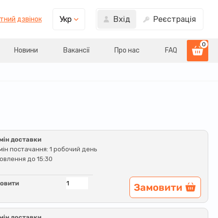
Вхід
Реєстрація
Укр
тний дзвінок
0
Новини
Вакансії
Про нас
FAQ
мін доставки
мін постачання: 1 робочий день
овлення до 15:30
овити
Замовити
мін доставки