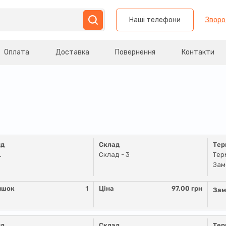
Наші телефони
Зворо
Оплата
Доставка
Повернення
Контакти
нд
Склад
Тер
L
Склад - 3
Тер
Зам
ишок
1
Ціна
97.00 грн
Зам
нд
Склад
Тер