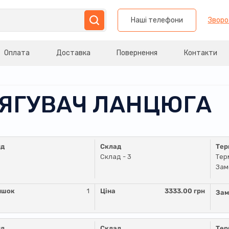
Наші телефони
Зворо
Оплата
Доставка
Повернення
Контакти
АТЯГУВАЧ ЛАНЦЮГА
нд
Склад
Тер
Склад - 3
Тер
Зам
ишок
1
Ціна
3333.00 грн
Зам
нд
Склад
Тер