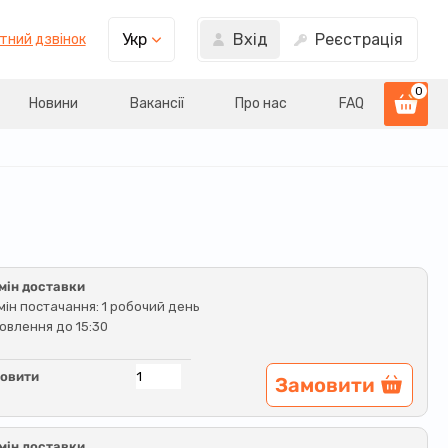
Вхід
Реєстрація
Укр
тний дзвінок
0
Новини
Вакансії
Про нас
FAQ
мін доставки
мін постачання: 1 робочий день
овлення до 15:30
овити
Замовити
мін доставки