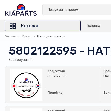
Каталог
Головна
Головна
Пошук
Натягувач ланцюга
5802122595 - Н
Застосування:
Код деталі
Бре
5802122595
FIAT
Примітка
Зал
Код деталі
Бре