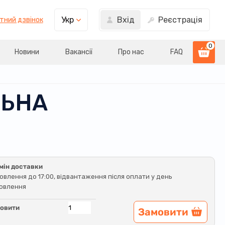
Вхід
Реєстрація
Укр
тний дзвінок
0
Новини
Вакансії
Про нас
FAQ
ЛЬНА
мін доставки
овлення до 17:00, відвантаження після оплати у день
овлення
овити
Замовити