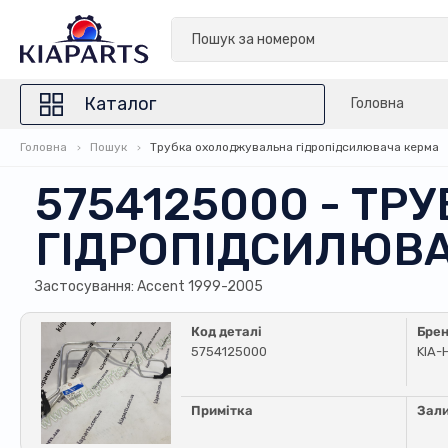
Каталог
Головна
Головна
Пошук
Трубка охолоджувальна гідропідсилювача керма
5754125000 - Т
ГІДРОПІДСИЛЮВА
Застосування: Accent 1999-2005
Код деталі
Бре
5754125000
KIA-
Примітка
Зал