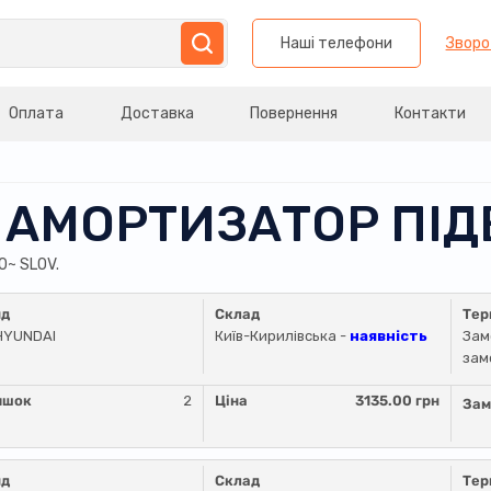
Наші телефони
Зворо
Оплата
Доставка
Повернення
Контакти
 АМОРТИЗАТОР ПІД
0~ SLOV.
нд
Склад
Тер
HYUNDAI
Київ-Кирилівська -
наявність
Зам
зам
ишок
2
Ціна
3135.00 грн
Зам
нд
Склад
Тер