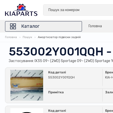
Каталог
Головна
Головна
Пошук
Амортизатор підвіски задній
553002Y001QQH -
Застосування: IX35 09~ (2WD) Sportage 09~ (2WD) Sportage 1
Код деталі
Бре
553002Y001QQH
KIA-
Примітка
Зал
Код деталі
Бре