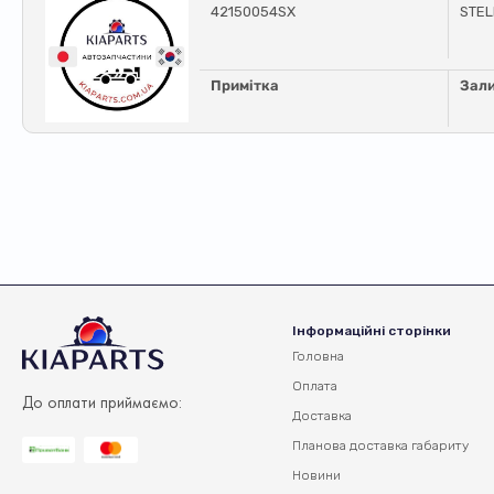
42150054SX
STE
Примітка
Зал
Інформаційні сторінки
Головна
Оплата
До оплати приймаємо:
Доставка
Планова доставка
габариту
Новини