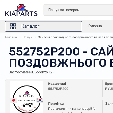
Каталог
Головна
Головна
Пошук
Сайлентблок заднього поздовжнього важеля пра
552752P200 - С
ПОЗДОВЖНЬОГО 
Застосування: Sorento 12~
Код деталі
Бре
552752P200
PYU
Примітка
Зал
Постачальник на конвеєр!!!(в