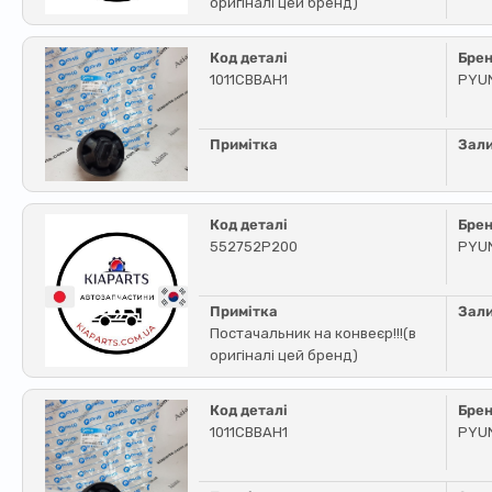
оригіналі цей бренд)
Код деталі
Бре
1011CBBAH1
PYU
Примітка
Зал
Код деталі
Бре
552752P200
PYU
Примітка
Зал
Постачальник на конвеєр!!!(в
оригіналі цей бренд)
Код деталі
Бре
1011CBBAH1
PYU