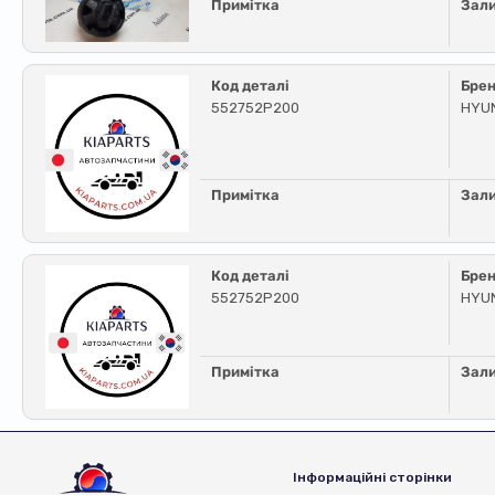
Примітка
Зал
Код деталі
Бре
552752P200
HYUN
Примітка
Зал
Код деталі
Бре
552752P200
HYUN
Примітка
Зал
Інформаційні сторінки