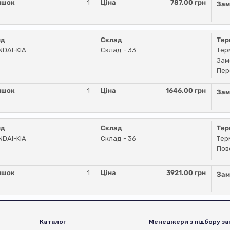
ишок
1
Ціна
787.00 грн
Зам
нд
Склад
Тер
DAI-KIA
Склад - 33
Тер
Зам
Пер
ишок
1
Ціна
1646.00 грн
Зам
нд
Склад
Тер
DAI-KIA
Склад - 36
Тер
Пов
ишок
1
Ціна
3921.00 грн
Зам
Каталог
Менеджери з підбору за