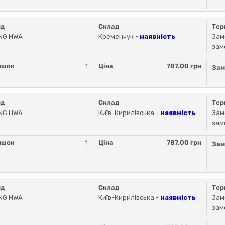
нд
Склад
Тер
NG HWA
Кременчук -
наявність
Зам
зам
ишок
1
Ціна
787.00 грн
Зам
нд
Склад
Тер
NG HWA
Київ-Кирилівська -
наявність
Зам
зам
ишок
1
Ціна
787.00 грн
Зам
нд
Склад
Тер
NG HWA
Київ-Кирилівська -
наявність
Зам
зам