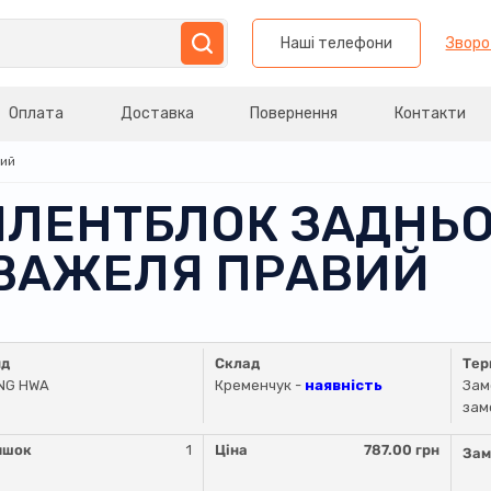
Наші телефони
Зворо
Оплата
Доставка
Повернення
Контакти
вий
АЙЛЕНТБЛОК ЗАДНЬ
ВАЖЕЛЯ ПРАВИЙ
нд
Склад
Тер
NG HWA
Кременчук -
наявність
Зам
зам
ишок
1
Ціна
787.00 грн
Зам