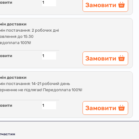
овити
Замовити
мін доставки
мін постачання: 2 робочих дні
овлення до 15:30
едоплата 100%!
овити
Замовити
мін доставки
мін постачання: 14-21 робочий день
ерненню не підлягає! Передоплата 100%!
овити
Замовити
пчастин