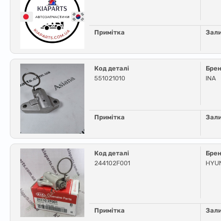
Примітка
Зал
Код деталі
Бре
551021010
INA
Примітка
Зал
Код деталі
Бре
244102F001
HYUN
Примітка
Зал