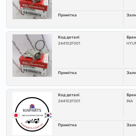
Примітка
Зал
Код деталі
Бре
244102F001
HYU
Примітка
Зал
Код деталі
Бре
244102F001
INA
Примітка
Зал