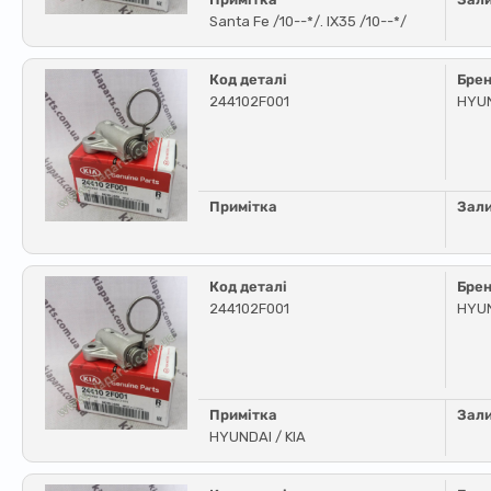
Santa Fe /10--*/. IX35 /10--*/
Код деталі
Бре
244102F001
HYUN
Примітка
Зал
Код деталі
Бре
244102F001
HYUN
Примітка
Зал
HYUNDAI / KIA