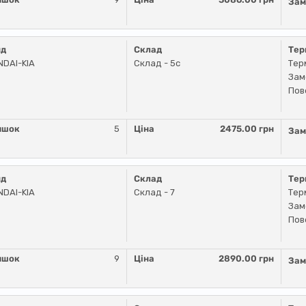
Зам
нд
Склад
Тер
DAI-KIA
Склад - 5c
Тер
Зам
Пов
ишок
5
Ціна
2475.00 грн
Зам
нд
Склад
Тер
DAI-KIA
Склад - 7
Тер
Зам
Пов
ишок
9
Ціна
2890.00 грн
Зам