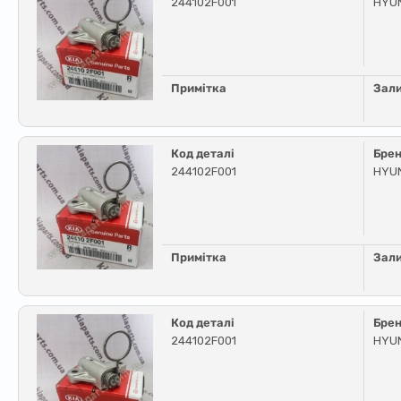
244102F001
HYUN
Примітка
Зал
Код деталі
Бре
244102F001
HYUN
Примітка
Зал
Код деталі
Бре
244102F001
HYUN