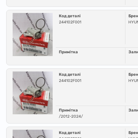
Код деталі
Бре
244102F001
HYUN
Примітка
Зал
Код деталі
Бре
244102F001
HYU
Примітка
Зал
/2012-2024/
Код деталі
Бре