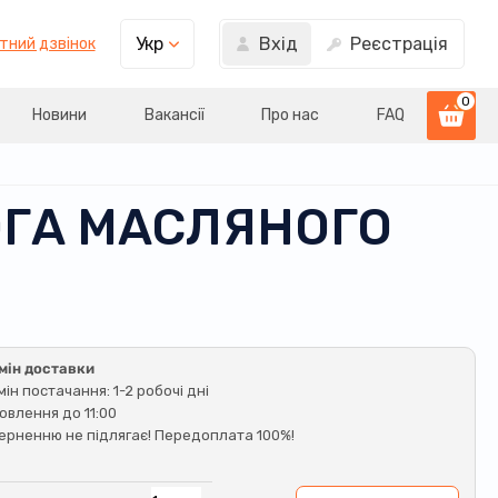
Вхід
Реєстрація
Укр
тний дзвінок
0
Новини
Вакансії
Про нас
FAQ
ЮГА МАСЛЯНОГО
мін доставки
мін постачання: 1-2 робочі дні
овлення до 11:00
ерненню не підлягає! Передоплата 100%!