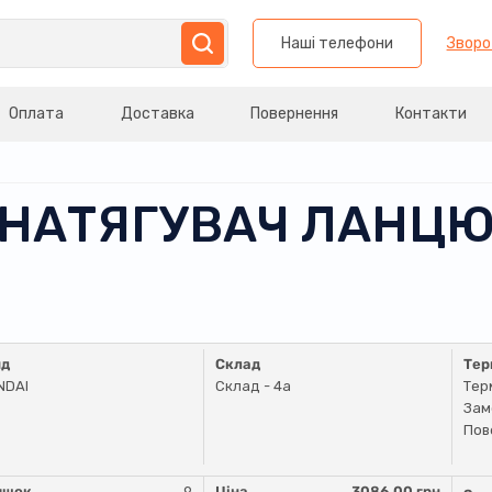
Наші телефони
Зворо
Оплата
Доставка
Повернення
Контакти
ДРОНАТЯГУВАЧ ЛАНЦ
нд
Склад
Тер
NDAI
Склад - 4a
Тер
Зам
Пов
ишок
9
Ціна
3086.00 грн