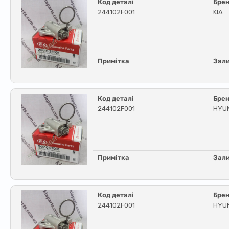
Код деталі
Бре
244102F001
KIA
Примітка
Зал
Код деталі
Бре
244102F001
HYUN
Примітка
Зал
Код деталі
Бре
244102F001
HYUN