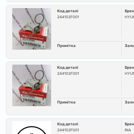
Код деталі
Бре
244102F001
HYUN
Примітка
Зал
Код деталі
Бре
244102F001
HYU
Примітка
Зал
Код деталі
Бре
244102F001
INA