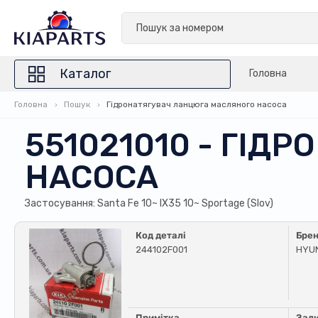
Каталог
Головна
Головна
Пошук
Гідронатягувач ланцюга масляного насоса
551021010 - ГІ
НАСОСА
Застосування: Santa Fe 10~ IX35 10~ Sportage (Slov)
Код деталі
Бре
244102F001
HYU
Примітка
Зал