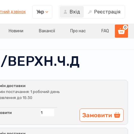
Вхід
Реєстрація
Укр
тний дзвінок
0
Новини
Вакансії
Про нас
FAQ
О/ВЕРХН.Ч.Д
мін доставки
мін постачання: 1 робочий день
овлення до 15:30
овити
Замовити
мін доставки