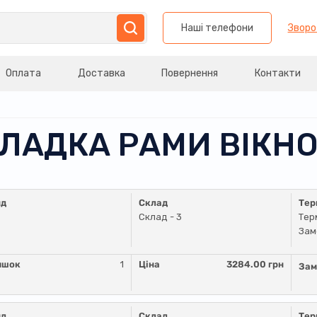
Наші телефони
Зворо
Оплата
Доставка
Повернення
Контакти
АКЛАДКА РАМИ ВІКН
нд
Склад
Тер
Склад - 3
Тер
Зам
ишок
1
Ціна
3284.00 грн
Зам
нд
Склад
Тер