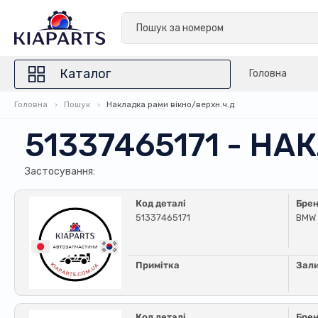
Каталог
Головна
Головна
Пошук
Накладка рами вікно/верхн.ч.д
51337465171 - Н
Застосування:
Код деталі
Бре
51337465171
BMW
Примітка
Зал
Код деталі
Бре