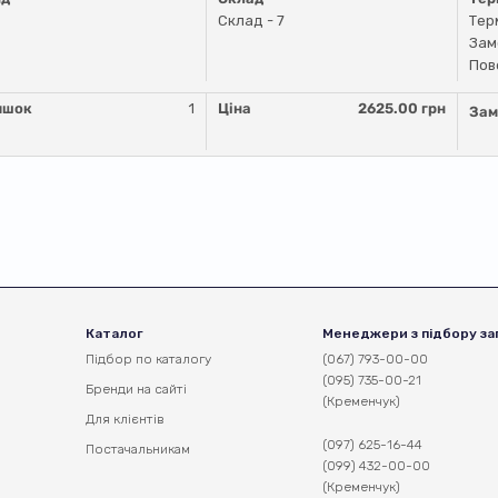
Склад - 7
Тер
Зам
Пов
ишок
1
Ціна
2625.00 грн
Зам
Каталог
Менеджери з підбору за
Підбор по каталогу
(067) 793-00-00
(095) 735-00-21
Бренди на сайті
(Кременчук)
Для клієнтів
(097) 625-16-44
Постачальникам
(099) 432-00-00
(Кременчук)