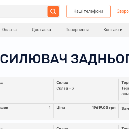
Наші телефони
Зворо
Оплата
Доставка
Повернення
Контакти
ІДСИЛЮВАЧ ЗАДНЬО
нд
Склад
Тер
Склад - 3
Тер
Зам
ишок
1
Ціна
19619.00 грн
Зам
нд
Склад
Тер