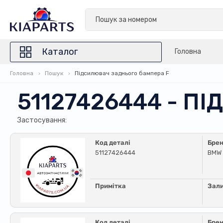
Каталог
Головна
Головна
Пошук
Підсилювач заднього бампера F
51127426444 - П
Застосування:
Код деталі
Бре
51127426444
BMW
Примітка
Зал
Код деталі
Бре