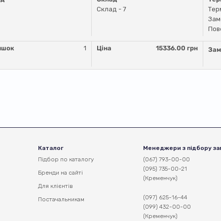
Склад - 7
Тер
Зам
Пов
ишок
1
Ціна
15336.00 грн
Зам
Каталог
Менеджери з підбору за
Підбор по каталогу
(067) 793-00-00
(095) 735-00-21
Бренди на сайті
(Кременчук)
Для клієнтів
(097) 625-16-44
Постачальникам
(099) 432-00-00
(Кременчук)