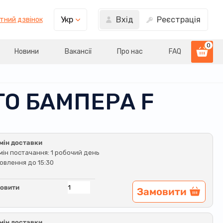
Вхід
Реєстрація
Укр
тний дзвінок
0
Новини
Вакансії
Про нас
FAQ
ГО БАМПЕРА F
мін доставки
мін постачання: 1 робочий день
овлення до 15:30
овити
Замовити
мін доставки