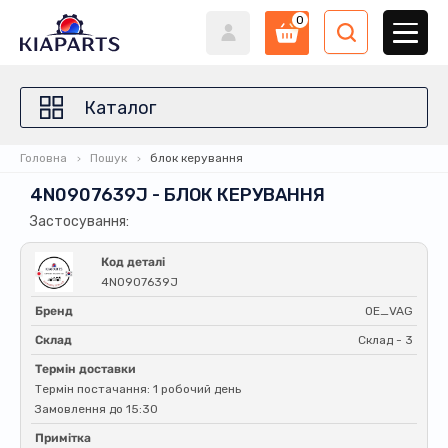
0
Каталог
Головна
Пошук
блок керування
4N0907639J - БЛОК КЕРУВАННЯ
Застосування:
Код деталі
4N0907639J
Бренд
OE_VAG
Склад
Склад - 3
Термін доставки
Термін постачання: 1 робочий день
Замовлення до 15:30
Примітка