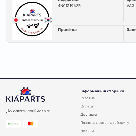
4N0131962B
VAG
Примітка
Зал
Інформаційні сторінки
Головна
Оплата
До оплати приймаємо:
Доставка
Планова доставка
габариту
Новини