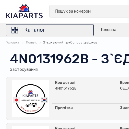
Каталог
Головна
Головна
Пошук
З`єднуючий трубопровід віднов
4N0131962B - З`
Застосування:
Код деталі
Бре
4N0131962B
OE_
Примітка
Зал
Код деталі
Бре