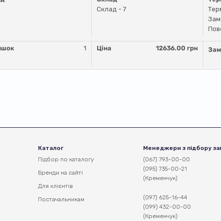
Склад - 7
Тер
Зам
Пов
ишок
1
Ціна
12636.00 грн
Зам
Каталог
Менеджери з підбору за
Підбор по каталогу
(067) 793-00-00
(095) 735-00-21
Бренди на сайті
(Кременчук)
Для клієнтів
(097) 625-16-44
Постачальникам
(099) 432-00-00
(Кременчук)