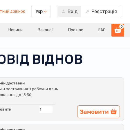
Вхід
Реєстрація
Укр
тний дзвінок
0
Новини
Вакансії
Про нас
FAQ
ОВІД ВІДНОВ
мін доставки
мін постачання: 1 робочий день
овлення до 15:30
овити
Замовити
мін доставки