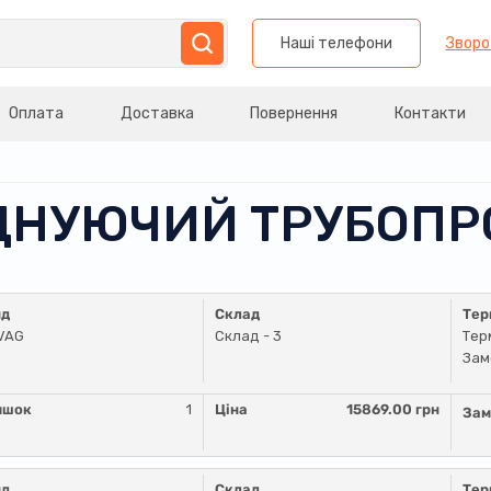
Наші телефони
Зворо
Оплата
Доставка
Повернення
Контакти
ЄДНУЮЧИЙ ТРУБОПР
нд
Склад
Тер
VAG
Склад - 3
Тер
Зам
ишок
1
Ціна
15869.00 грн
Зам
нд
Склад
Тер