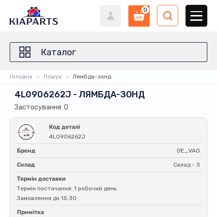
0
Каталог
Головна
Пошук
Лямбда-зонд
4L0906262J - ЛЯМБДА-ЗОНД
Застосування: 0
Код деталі
4L0906262J
Бренд
OE_VAG
Склад
Склад - 3
Термін доставки
Термін постачання: 1 робочий день
Замовлення до 15:30
Примітка