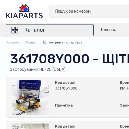
Каталог
Головна
Головна
Пошук
Щіткотримач стартера
361708Y000 - ЩІ
Застосування: HD120 (D6DA)
Код деталі
Бре
361708Y000
KIA-
Примітка
Зал
Код деталі
Бре