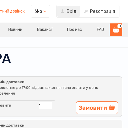
Вхід
Реєстрація
Укр
тний дзвінок
0
Новини
Вакансії
Про нас
FAQ
РА
мін доставки
овлення до 17:00, відвантаження після оплати у день
овлення
овити
Замовити
мін доставки