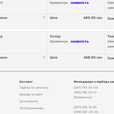
SO
Кременчук -
наявність
Зам
зам
ишок
1
Ціна
680.00 грн
Зам
нд
Склад
Тер
Кременчук -
наявність
Зам
зам
ишок
1
Ціна
658.00 грн
Зам
Каталог
Менеджери з підбору за
Підбор по каталогу
(067) 793-00-00
(095) 735-00-21
Бренди на сайті
(Кременчук)
Для клієнтів
(097) 625-16-44
Постачальникам
(099) 432-00-00