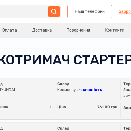
Наші телефони
Зворо
Оплата
Доставка
Повернення
Контакти
ТКОТРИМАЧ СТАРТЕ
нд
Склад
Тер
HYUNDAI
Кременчук -
наявність
Зам
зам
ишок
1
Ціна
761.00 грн
Зам
нд
Склад
Тер