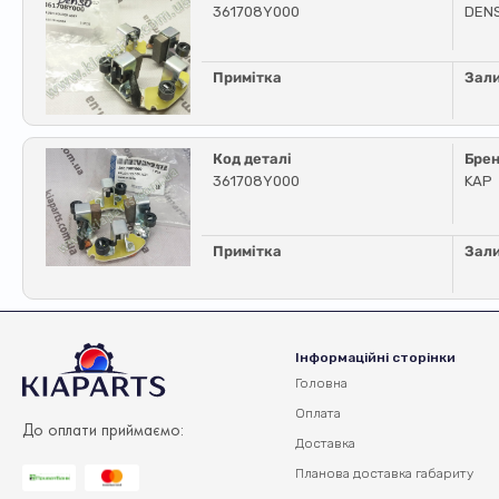
361708Y000
DEN
Примітка
Зал
Код деталі
Бре
361708Y000
KAP
Примітка
Зал
Інформаційні сторінки
Головна
Оплата
До оплати приймаємо:
Доставка
Планова доставка
габариту