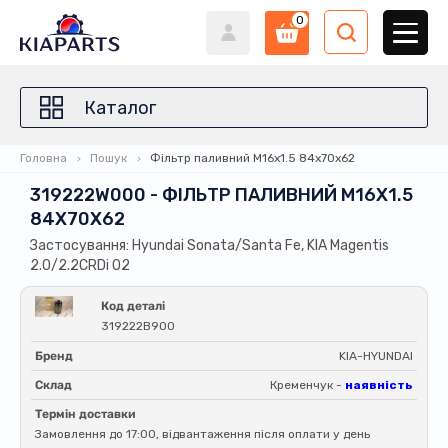
0
Каталог
Головна
Пошук
Фільтр паливний M16x1.5 84x70x62
319222W000 - ФІЛЬТР ПАЛИВНИЙ M16X1.5
84X70X62
Застосування: Hyundai Sonata/Santa Fe, KIA Magentis
2.0/2.2CRDi 02
Код деталі
319222B900
Бренд
KIA-HYUNDAI
Склад
Кременчук -
наявність
Термін доставки
Замовлення до 17:00, відвантаження після оплати у день