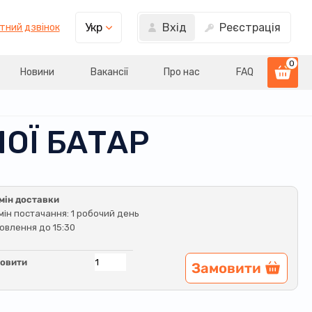
Вхід
Реєстрація
Укр
тний дзвінок
0
Новини
Вакансії
Про нас
FAQ
ОЇ БАТАР
мін доставки
мін постачання: 1 робочий день
овлення до 15:30
овити
Замовити