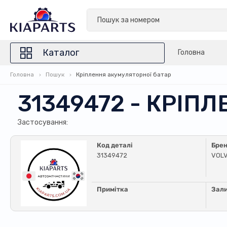
Каталог
Головна
Головна
Пошук
Кріплення акумуляторної батар
31349472 - КРІП
Застосування:
Код деталі
Бре
31349472
VOL
Примітка
Зал