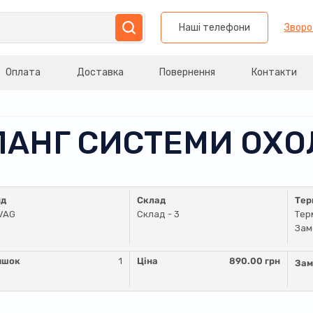
Наші телефони
Зворо
Оплата
Доставка
Повернення
Контакти
ШЛАНГ СИСТЕМИ О
нд
Склад
Тер
VAG
Склад - 3
Тер
Зам
ишок
1
Ціна
890.00 грн
Зам