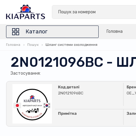
Каталог
Головна
Головна
Пошук
Шланг системи охолодження
2N0121096BC - 
Застосування:
Код деталі
Бре
2N0121096BC
OE_
Примітка
Зал