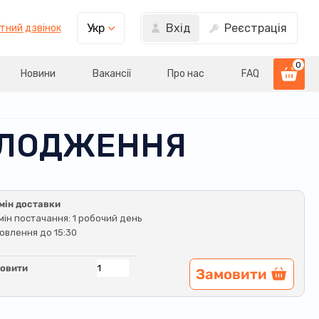
Вхід
Реєстрація
Укр
тний дзвінок
0
Новини
Вакансії
Про нас
FAQ
ХОЛОДЖЕННЯ
мін доставки
мін постачання: 1 робочий день
овлення до 15:30
овити
Замовити