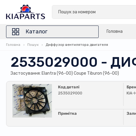
Каталог
Головна
Головна
Пошук
Диффузор вентилятора двигателя
2535029000 - Д
Застосування: Elantra (96-00) Coupe Tiburon (96-00)
Код деталі
Бре
2535029000
KIA-
Примітка
Зал