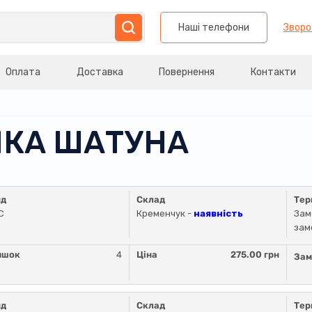
Наші телефони
Зворо
Оплата
Доставка
Повернення
Контакти
УЛКА ШАТУНА
нд
Склад
Тер
C
Кременчук -
наявність
Зам
зам
ишок
4
Ціна
275.00 грн
Зам
нд
Склад
Тер