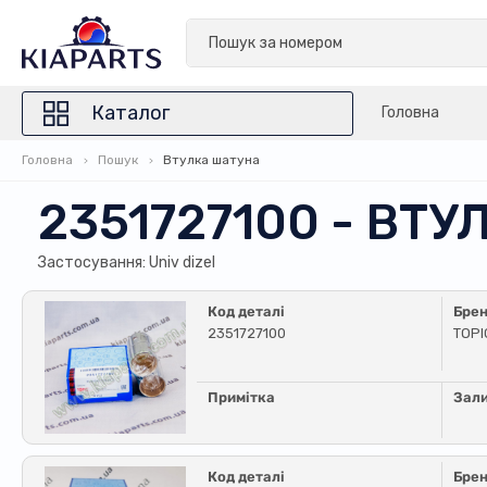
Каталог
Головна
Головна
Пошук
Втулка шатуна
2351727100 - ВТ
Застосування: Univ dizel
Код деталі
Бре
2351727100
TOPI
Примітка
Зал
Код деталі
Бре