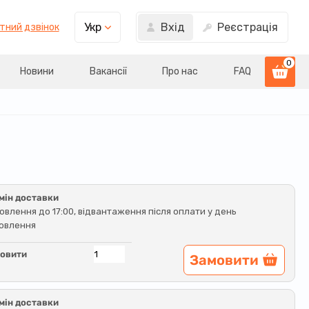
Вхід
Реєстрація
Укр
тний дзвінок
0
Новини
Вакансії
Про нас
FAQ
мін доставки
овлення до 17:00, відвантаження після оплати у день
овлення
овити
Замовити
мін доставки