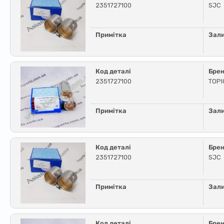
2351727100
SJC
Примітка
Зал
Код деталі
Бре
2351727100
TOPI
Примітка
Зал
Код деталі
Бре
2351727100
SJC
Примітка
Зал
Код деталі
Бре