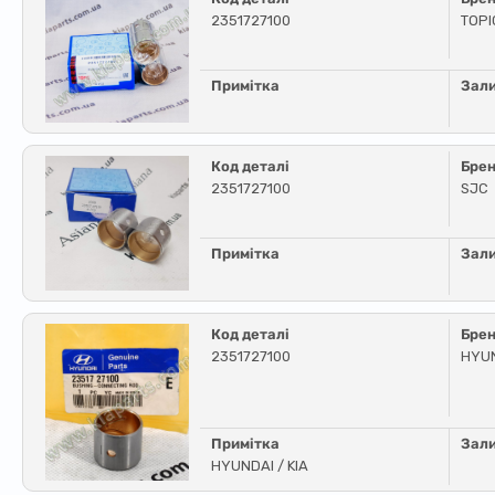
2351727100
TOPI
Примітка
Зал
Код деталі
Бре
2351727100
SJC
Примітка
Зал
Код деталі
Бре
2351727100
HYUN
Примітка
Зал
HYUNDAI / KIA